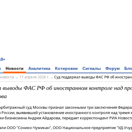
18+
и
Новости
Аналитика
Котировки
Сигналы
Форум
Бло
новости
→
17 апреля 2026 г.
→
Суд поддержал выводы ФАС РФ об иностранн
 выводы ФАС РФ об иностранном контроле над пр
ова
. Арбитражный суд Москвы признал законными три заключения Федер
 России, выявившей установление иностранного контроля над тремя
бизнесмена Андрея Айдарова, передает корреспондент РИА Новости 
али ООО "Сонико-Чумикан", ООО Национальное предприятие "УД-Учу