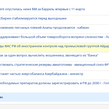
ent опустилась ниже $88 за баррель впервые с 11 марта
сбирже стабилизируется перед выходными
ановлению песчаных пляжей Анапы продолжается - кабмин
поддерживают большой объем товарооборота вопреки сложностям - Л
ды ФАС РФ об иностранном контроле над промысловой группой Айда
 как за один вопрос вычислить мошенника, звонящего из "банка"
йствовать стратегические резервы авиатоплива - авиационный союз ФР
станет частью энергобаланса Азербайджана – министр
еобходимых препаратов должны зарегистрировать в РФ до 2030 г - Го
ы.