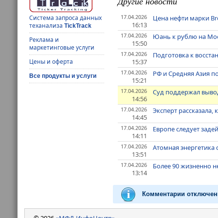
Другие новости
17.04.2026
Цена нефти марки Br
Система запроса данных
16:13
теханализа
TickTrack
17.04.2026
Юань к рублю на Мо
Реклама и
15:50
маркетинговые услуги
17.04.2026
Подготовка к восст
15:37
Цены и оферта
17.04.2026
РФ и Средняя Азия 
Все продукты и услуги
15:21
17.04.2026
Суд поддержал выво
14:56
17.04.2026
Эксперт рассказала,
14:45
17.04.2026
Европе следует заде
14:11
17.04.2026
Атомная энергетика 
13:51
17.04.2026
Более 90 жизненно н
13:14
Комментарии отключен
© 2026
«МФД-ИнфоЦентр»