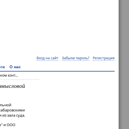
Вход на сайт
Забыли пароль?
Регистрация
ги
О нас
ом конт...
омысловой
альной
 хабаровскими
из зала суда.
р" и ООО