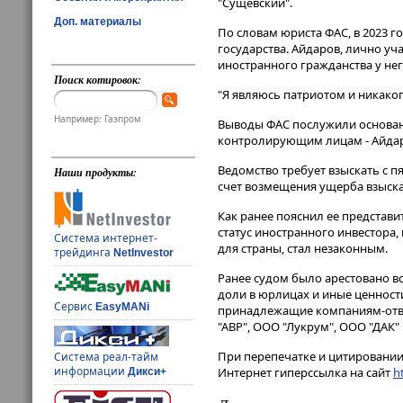
"Сущевский"​​​.
Доп. материалы
По словам юриста ФАС, в 2023 
государства. Айдаров, лично уч
иностранного гражданства у нег
Поиск котировок:
"Я являюсь патриотом и никаког
Например: Газпром
Выводы ФАС послужили основани
контролирующим лицам - Айдаро
Ведомство требует взыскать с 
Наши продукты:
счет возмещения ущерба взыска
Как ранее пояснил ее представи
статус иностранного инвестора
Система интернет-
для страны, стал незаконным.
трейдинга
NetInvestor
Ранее судом было арестовано в
доли в юрлицах и иные ценности
Сервис
EasyMANi
принадлежащие компаниям-ответ
"АВР", ООО "Лукрум", ООО "ДАК"
При перепечатке и цитировании 
Система реал-тайм
информации
Интернет гиперссылка на сайт
ht
Дикси+