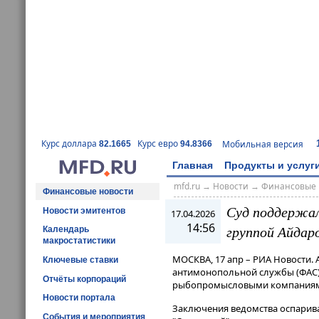
Курс доллара
Курс евро
Мобильная версия
82.1665
94.8366
Главная
Продукты и услуг
mfd.ru
→
Новости
→
Финансовые 
Финансовые новости
Суд поддержал
Новости эмитентов
17.04.2026
14:56
группой Айдар
Календарь
макростатистики
МОСКВА, 17 апр – РИА Новости
Ключевые ставки
антимонопольной службы (ФАС)
Отчёты корпораций
рыбопромысловыми компаниями 
Новости портала
Заключения ведомства оспарив
События и мероприятия