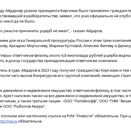
году Айдарову указом президента Киргизии было присвоено гражданств
аствовавший в разбирательстве, заявил, что указ официально не опуб
о никогда не было.
о умысла причинить ущерб не имел", - сказал Айдаров.
ем для иска Генеральной прокуратуры России к этим трем компаниям
ву, Аркадию Мкртычеву, Марине Кустовой, Алексею Филеву и Денису
пятерых ответчиков-физлиц около 6,8 миллиарда рублей ущерба водны
ть в доход государства принадлежащие ответчикам компании.
тель в суде, Айдаров в 2023 году получил гражданство Киргизии и те
, после чего вылов биоресурсов его группой компаний, имеющих стра
се движимое и недвижимое имущество ответчиков-физлиц, в том числе
. Арест наложен также на все движимое и недвижимое имущество, в т
чикам, а также третьим лицам - ООО "Питейнофф", ООО "ПФК "Визаж
 и ООО "Рыболов Амура".
(полном или частичном) ссылка на РИА "Новости" обязательна. При ц
tp://ria.ru
обязательна.