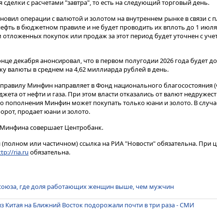
сделки с расчетами "завтра", то есть на следующий торговый день​​​.
новил операции с валютой и золотом на внутреннем рынке в связи с
ефть в бюджетном правиле и не будет проводить их вплоть до 1 июля
отложенных покупок или продаж за этот период будет уточнен с уче
онце декабря анонсировал, что в первом полугодии 2026 года будет д
 валюты в среднем на 4,62 миллиарда рублей в день.
равилу Минфин направляет в Фонд национального благосостояния 
та от нефти и газа. При этом власти отказались от валют недружест
его пополнения Минфин может покупать только юани и золото. В случ
орот, продает юани и золото.
 Минфина совершает Центробанк.
(полном или частичном) ссылка на РИА "Новости" обязательна. При ц
tp://ria.ru
обязательна.
осоюза, где доля работающих женщин выше, чем мужчин
з Китая на Ближний Восток подорожали почти в три раза - СМИ