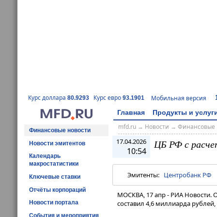
Курс доллара
Курс евро
Мобильная версия
80.9293
93.1901
Главная
Продукты и услуг
mfd.ru
→
Новости
→
Финансовые 
Финансовые новости
17.04.2026
ЦБ РФ с расче
Новости эмитентов
10:54
Календарь
макростатистики
Эмитенты:
Центробанк РФ
Ключевые ставки
Отчёты корпораций
МОСКВА, 17 апр - РИА Новости.
Новости портала
составил 4,6 миллиарда рублей, 
События и мероприятия