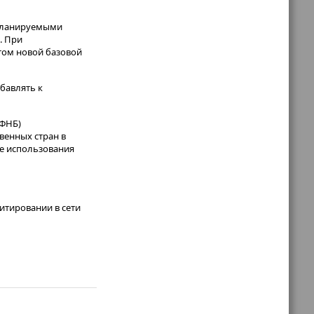
 планируемыми
. При
том новой базовой
обавлять к
(ФНБ)
венных стран в
ае использования
итировании в сети