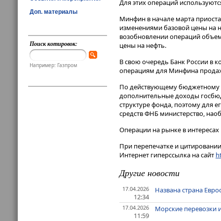
Для этих операций используются 
Доп. материалы
Минфин в начале марта приоста
изменениями базовой цены на н
возобновлении операций объем 
Поиск котировок:
цены на нефть.
В свою очередь Банк России в к
Например: Газпром
операциям для Минфина продажу
По действующему бюджетному п
дополнительные доходы госбюдже
структуре фонда, поэтому для 
средств ФНБ министерство, наоб
Операции на рынке в интересах
При перепечатке и цитировании 
Интернет гиперссылка на сайт
ht
Другие новости
17.04.2026
Названа страна Евр
12:34
17.04.2026
Морские перевозки и
11:59