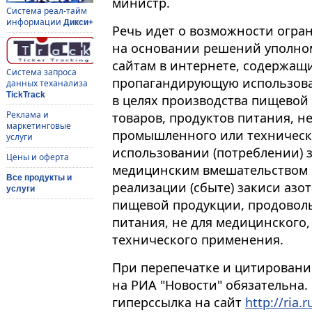
министр.
Система реал-тайм
информации
Дикси+
Речь идет о возможности огра
на основании решений уполном
сайтам в интернете, содержа
Система запроса
пропагандирующую использован
данных теханализа
TickTrack
в целях производства пищевой
Реклама и
товаров, продуктов питания, н
маркетинговые
промышленного или техническ
услуги
использовании (потреблении) з
Цены и оферта
медицинским вмешательством 
Все продукты и
реализации (сбыте) закиси азот
услуги
пищевой продукции, продоволь
питания, не для медицинского
технического применения.
При перепечатке и цитировани
на РИА "Новости" обязательна.
гиперссылка на сайт
http://ria.r