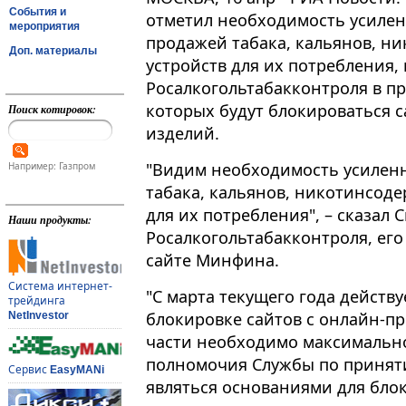
События и
отметил необходимость усилен
мероприятия
продажей табака, кальянов, н
Доп. материалы
устройств для их потребления,
Росалкогольтабакконтроля в п
которых будут блокироваться 
Поиск котировок:
изделий.
"Видим необходимость усиленн
Например: Газпром
табака, кальянов, никотинсод
для их потребления", – сказал 
Наши продукты:
Росалкогольтабакконтроля, его
сайте Минфина​​​.
Система интернет-
"С марта текущего года действ
трейдинга
блокировке сайтов с онлайн-п
NetInvestor
части необходимо максимальн
полномочия Службы по принят
Сервис
EasyMANi
являться основаниями для блок