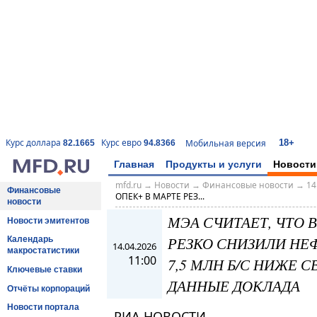
18+
Курс доллара
Курс евро
Мобильная версия
82.1665
94.8366
Главная
Продукты и услуги
Новости
mfd.ru
→
Новости
→
Финансовые новости
→
14
Финансовые
ОПЕК+ В МАРТЕ РЕЗ...
новости
МЭА СЧИТАЕТ, ЧТО 
Новости эмитентов
РЕЗКО СНИЗИЛИ НЕ
Календарь
14.04.2026
макростатистики
11:00
7,5 МЛН Б/С НИЖЕ 
Ключевые ставки
ДАННЫЕ ДОКЛАДА
Отчёты корпораций
Новости портала
РИА НОВОСТИ