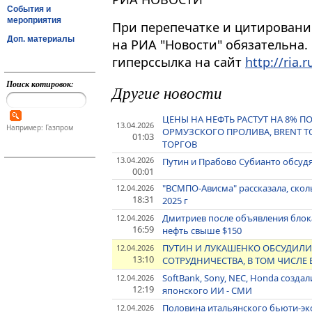
События и
мероприятия
При перепечатке и цитировани
Доп. материалы
на РИА "Новости" обязательна.
гиперссылка на сайт
http://ria.r
Поиск котировок:
Другие новости
ЦЕНЫ НА НЕФТЬ РАСТУТ НА 8% П
13.04.2026
Например: Газпром
ОРМУЗСКОГО ПРОЛИВА, BRENT ТО
01:03
ТОРГОВ
13.04.2026
Путин и Прабово Субианто обсуд
00:01
"ВСМПО-Ависма" рассказала, скол
12.04.2026
18:31
2025 г
Дмитриев после объявления блок
12.04.2026
16:59
нефть свыше $150
ПУТИН И ЛУКАШЕНКО ОБСУДИЛИ
12.04.2026
13:10
СОТРУДНИЧЕСТВА, В ТОМ ЧИСЛЕ
SoftBank, Sony, NEC, Honda созд
12.04.2026
12:19
японского ИИ - СМИ
Половина итальянского бьюти-эк
12.04.2026