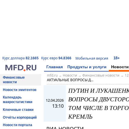
18+
Курс доллара
Курс евро
Мобильная версия
82.1665
94.8366
Главная
Продукты и услуги
Новости
mfd.ru
→
Новости
→
Финансовые новости
→
12
Финансовые
АКТУАЛЬНЫЕ ВОПРОСЫ Д...
новости
ПУТИН И ЛУКАШЕНК
Новости эмитентов
ВОПРОСЫ ДВУСТОРО
Календарь
12.04.2026
макростатистики
13:10
ТОМ ЧИСЛЕ В ТОРГ
Ключевые ставки
КРЕМЛЬ
Отчёты корпораций
Новости портала
РИА НОВОСТИ