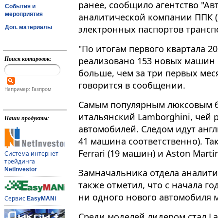
ранее, сообщило агентство "Ав
События и
мероприятия
аналитической компании ППК (
электронных паспортов транспо
Доп. материалы
"По итогам первого квартала 20
Поиск котировок:
реализовано 153 новых машин сег
больше, чем за три первых меся
говорится в сообщении.
Например: Газпром
Самым популярным люксовым б
итальянский Lamborghini, чей 
Наши продукты:
автомобилей. Следом идут англи
41 машина соответственно). Та
Ferrari (19 машин) и Aston Mart
Система интернет-
трейдинга
NetInvestor
Замначальника отдела аналити
также отметил, что с начала го
ни одного нового автомобиля м
Сервис
EasyMANi
Среди моделей лидером стал La