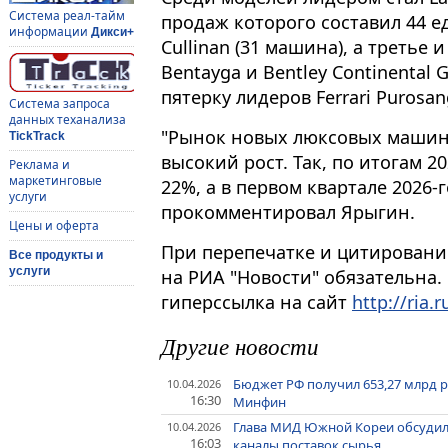
Система реал-тайм
продаж которого составил 44 ед
информации
Дикси+
Cullinan (31 машина), а третье 
Bentayga и Bentley Continental 
пятерку лидеров Ferrari Purosan
Система запроса
данных теханализа
"Рынок новых люксовых машин 
TickTrack
высокий рост. Так, по итогам 2
Реклама и
маркетинговые
22%, а в первом квартале 2026-г
услуги
прокомментировал Ярыгин.
Цены и оферта
При перепечатке и цитировани
Все продукты и
услуги
на РИА "Новости" обязательна.
гиперссылка на сайт
http://ria.r
Другие новости
Бюджет РФ получил 653,27 млрд р
10.04.2026
16:30
Минфин
Глава МИД Южной Кореи обсудил
10.04.2026
16:03
каналы поставок сырья