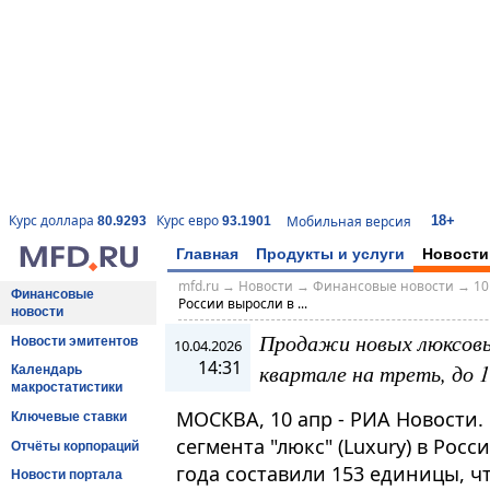
18+
Курс доллара
Курс евро
Мобильная версия
80.9293
93.1901
Главная
Продукты и услуги
Новости
mfd.ru
→
Новости
→
Финансовые новости
→
10
Финансовые
России выросли в ...
новости
Продажи новых люксовых
Новости эмитентов
10.04.2026
14:31
квартале на треть, до 
Календарь
макростатистики
МОСКВА, 10 апр - РИА Новости
Ключевые ставки
сегмента "люкс" (Luxury) в Росс
Отчёты корпораций
года составили 153 единицы, ч
Новости портала