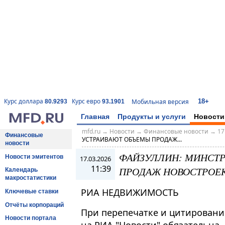
18+
Курс доллара
Курс евро
Мобильная версия
80.9293
93.1901
Главная
Продукты и услуги
Новости
mfd.ru
→
Новости
→
Финансовые новости
→
17
Финансовые
УСТРАИВАЮТ ОБЪЕМЫ ПРОДАЖ...
новости
ФАЙЗУЛЛИН: МИНСТР
Новости эмитентов
17.03.2026
11:39
ПРОДАЖ НОВОСТРОЕК 
Календарь
макростатистики
РИА НЕДВИЖИМОСТЬ
Ключевые ставки
Отчёты корпораций
При перепечатке и цитировани
Новости портала