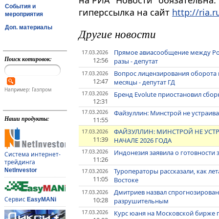
на РИА "Новости" обязательна.
События и
гиперссылка на сайт
http://ria.r
мероприятия
Доп. материалы
Другие новости
Прямое авиасообщение между Ро
17.03.2026
Поиск котировок:
12:56
разы - депутат
Вопрос лицензирования оборота 
17.03.2026
12:47
месяцы - депутат ГД
Например: Газпром
17.03.2026
Бренд Evolute приостановил сборк
12:31
17.03.2026
Файзуллин: Минстрой не устраив
Наши продукты:
11:55
ФАЙЗУЛЛИН: МИНСТРОЙ НЕ УСТ
17.03.2026
11:39
НАЧАЛЕ 2026 ГОДА
17.03.2026
Индонезия заявила о готовности 
Система интернет-
11:26
трейдинга
Туроператоры рассказали, как лет
NetInvestor
17.03.2026
11:05
Востоке
Дмитриев назвал спрогнозированн
17.03.2026
Сервис
10:28
EasyMANi
разрушительным
17.03.2026
Курс юаня на Московской бирже 