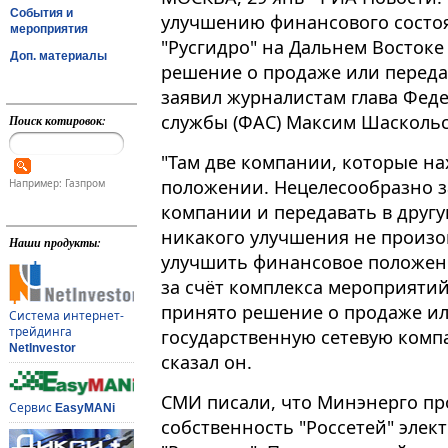
События и
улучшению финансового состоя
мероприятия
"Русгидро" на Дальнем Востоке
Доп. материалы
решение о продаже или переда
заявил журналистам глава Фе
службы (ФАС) Максим Шаскольс
Поиск котировок:
"Там две компании, которые н
положении​​​. Нецелесообразно
Например: Газпром
компании и передавать в другую
никакого улучшения не произ
Наши продукты:
улучшить финансовое положение
за счёт комплекса мероприятий
принято решение о продаже ил
Система интернет-
трейдинга
государственную сетевую компа
NetInvestor
сказал он.
СМИ писали, что Минэнерго пр
Сервис
EasyMANi
собственность "Россетей" эле