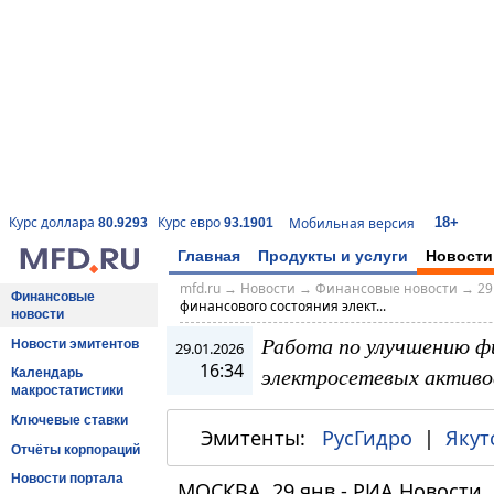
18+
Курс доллара
Курс евро
Мобильная версия
80.9293
93.1901
Главная
Продукты и услуги
Новости
mfd.ru
→
Новости
→
Финансовые новости
→
29
Финансовые
финансового состояния элект...
новости
Работа по улучшению ф
Новости эмитентов
29.01.2026
16:34
электросетевых активо
Календарь
макростатистики
Ключевые ставки
Эмитенты:
РусГидро
|
Якут
Отчёты корпораций
Новости портала
МОСКВА, 29 янв - РИА Новости