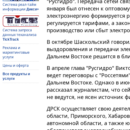
"Русгидро". Передача сетей свя
Система реал-тайм
января был отнесен к оптовому
информации
Дикси+
электроэнергию формируется 
регулируется тарифами, а зак
производство или сбыт электро
Система запроса
данных теханализа
TickTrack
В октябре Шаскольский говори
Реклама и
выздоровления и передачи элек
маркетинговые
Дальнем Востоке решится в бл
услуги
Цены и оферта
В апреле глава "Русгидро" Вик
ведет переговоры с "Россетями
Все продукты и
услуги
Дальнем Востоке. Однако в ию
рассказал журналистам, что се
не ведутся, не ясен источник 
ДРСК осуществляет свою деяте
области, Приморского, Хабаров
автономной области, а также ю