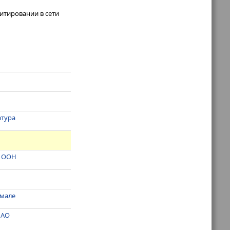
итировании в сети
атура
к ООН
Ямале
НАО