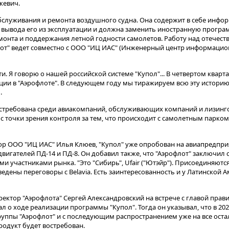
кевич.
хобслуживания и ремонта воздушного судна​​​. Она содержит в себе инф
 вывода его из эксплуатации и должна заменить иностранную прогр
монта и поддержания летной годности самолетов. Работу над отечеств
лот" ведет совместно с ООО "ИЦ ИАС" (Инженерный центр информаци
и. Я говорю о нашей российской системе "Купол"... В четвертом кварт
ации в "Аэрофлоте". В следующем году мы тиражируем всю эту истори
.
востребована среди авиакомпаний, обслуживающих компаний и лизинго
с точки зрения контроля за тем, что происходит с самолетным парком
ор ООО "ИЦ ИАС" Илья Клюев, "Купол" уже опробован на авиапредприя
я двигателей ПД-14 и ПД-8. Он добавил также, что "Аэрофлот" заключил
ми участниками рынка. "Это "Сибирь", Ufair ("Ютэйр"). Присоединяютс
едены переговоры с Belavia. Есть заинтересованность и у Латинской А
ектор "Аэрофлота" Сергей Александровский на встрече с главой прав
 ходе реализации программы "Купол". Тогда он указывал, что в 202
группы "Аэрофлот" и с последующим распространением уже на все ост
родукт будет востребован.