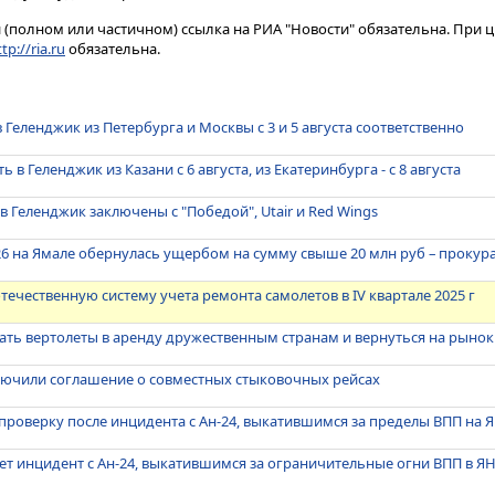
(полном или частичном) ссылка на РИА "Новости" обязательна. При ц
tp://ria.ru
обязательна.
 Геленджик из Петербурга и Москвы с 3 и 5 августа соответственно
ь в Геленджик из Казани с 6 августа, из Екатеринбурга - с 8 августа
в Геленджик заключены с "Победой", Utair и Red Wings
26 на Ямале обернулась ущербом на сумму свыше 20 млн руб – прокур
течественную систему учета ремонта самолетов в IV квартале 2025 г
ать вертолеты в аренду дружественным странам и вернуться на рыно
аключили соглашение о совместных стыковочных рейсах
проверку после инцидента с Ан-24, выкатившимся за пределы ВПП на 
ет инцидент с Ан-24, выкатившимся за ограничительные огни ВПП в Я