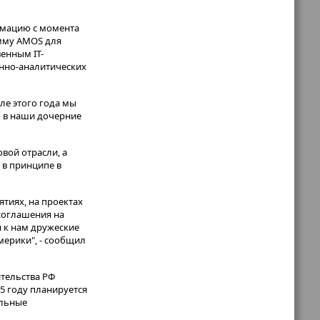
ормацию с момента
амму AMOS для
енным IT-
онно-аналитических
але этого года мы
ю в наши дочерние
вой отрасли, а
 в принципе в
тиях, на проектах
 соглашения на
я к нам дружеские
мерики", - сообщил
ительства РФ
5 году планируется
альные