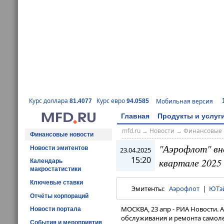
Курс доллара
Курс евро
Мобильная версия
81.4077
94.0585
Главная
Продукты и услуг
mfd.ru
→
Новости
→
Финансовые 
Финансовые новости
"Аэрофлот" вн
Новости эмитентов
23.04.2025
15:20
квартале 2025 
Календарь
макростатистики
Ключевые ставки
Эмитенты:
Аэрофлот
|
ЮТэ
Отчёты корпораций
МОСКВА, 23 апр - РИА Новости. 
Новости портала
обслуживания и ремонта самоле
События и мероприятия