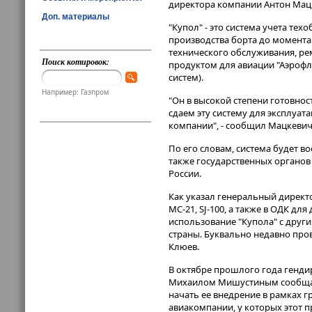
директора компании Антон Мац
Доп. материалы
"Купол" - это система учета те
производства борта до момента
технического обслуживания, ре
Поиск котировок:
продуктом для авиации "Аэроф
систем).
Например: Газпром
"Он в высокой степени готовност
сдаем эту систему для эксплуат
компании", - сообщил Мацкевич
По его словам, система будет 
также государственных органов 
России.
Как указал генеральный директ
МС-21, SJ-100, а также в ОДК дл
использование "Купола" с други
страны. Буквально недавно пров
Клюев.
В октябре прошлого года гендир
Михаилом Мишустиным сообщал о
начать ее внедрение в рамках 
авиакомпании, у которых этот п