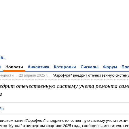
18+
и
Новости
Аналитика
Котировки
Сигналы
Форум
Бло
новости
→
23 апреля 2025 г.
→
"Аэрофлот" внедрит отечественную систему у
едрит отечественную систему учета ремонта само
г
йр
Авиакомпания "Аэрофлот" внедрит отечественную систему учета техни
тов "Купол" в четвертом квартале 2025 года, сообщил заместитель г