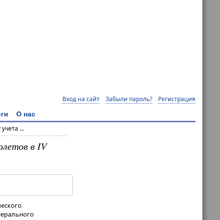
Вход на сайт
Забыли пароль?
Регистрация
ги
О нас
чета ...
летов в IV
ческого
енерального