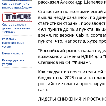
рассказал Александр Шепелев и
Система реал-тайм
информации
Дикси+
Статистика по экономической а
вышла неоднозначной: по дан
статистики страны, производст
Система запроса
49,1 пункта до 49,8 пункта, вы
данных теханализа
TickTrack
время, по версии Caixin, соотв
Реклама и
пункта, что, напротив, хуже пр
маркетинговые
услуги
"Российский рынок начал неде
Цены и оферта
возможной отмены НДПИ для "Г
Все продукты и
Степанов из ФГ "Финам".
услуги
Как следует из пояснительной 
бюджета на 2025 год и на план
российские власти проектирую
газа.
ЛИДЕРЫ СНИЖЕНИЯ И РОСТА 