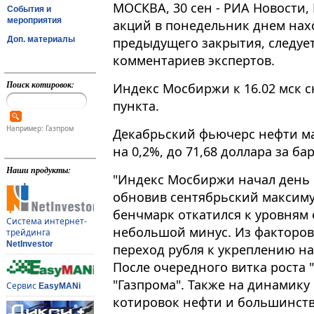
МОСКВА, 30 сен - РИА Новости,
События и
мероприятия
акций в понедельник днем нах
Доп. материалы
предыдущего закрытия, следуе
комментариев экспертов.
Поиск котировок:
Индекс Мосбиржи к 16​​​.02 мск с
пункта.
Например: Газпром
Декабрьский фьючерс нефти ма
на 0,2%, до 71,68 доллара за ба
Наши продукты:
"Индекс Мосбиржи начал день
обновив сентябрьский максимум
бенчмарк откатился к уровням 
Система интернет-
небольшой минус. Из факторо
трейдинга
NetInvestor
переход рубля к укреплению на
После очередного витка роста 
"Газпрома". Также на динамик
Сервис
EasyMANi
котировок нефти и большинства