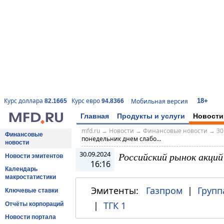
18+
Курс доллара
Курс евро
Мобильная версия
82.1665
94.8366
Главная
Продукты и услуги
Новости
mfd.ru
→
Новости
→
Финансовые новости
→
30
Финансовые
понедельник днем слабо...
новости
30.09.2024
Российский рынок акций
Новости эмитентов
16:16
Календарь
макростатистики
Эмитенты:
Газпром
|
Групп
Ключевые ставки
|
ТГК 1
Отчёты корпораций
Новости портала