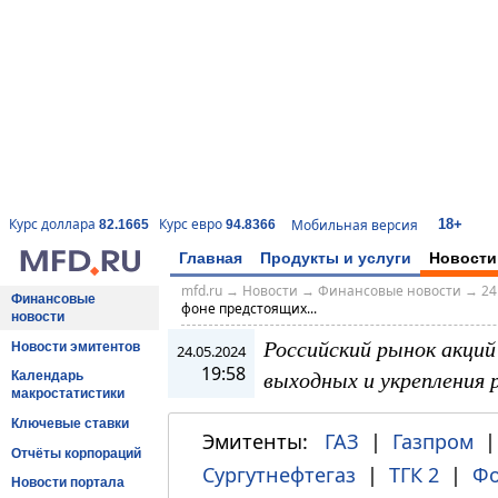
18+
Курс доллара
Курс евро
Мобильная версия
82.1665
94.8366
Главная
Продукты и услуги
Новости
mfd.ru
→
Новости
→
Финансовые новости
→
24
Финансовые
фоне предстоящих...
новости
Российский рынок акций
Новости эмитентов
24.05.2024
19:58
выходных и укрепления 
Календарь
макростатистики
Ключевые ставки
Эмитенты:
ГАЗ
|
Газпром
Отчёты корпораций
Сургутнефтегаз
|
ТГК 2
|
Фо
Новости портала