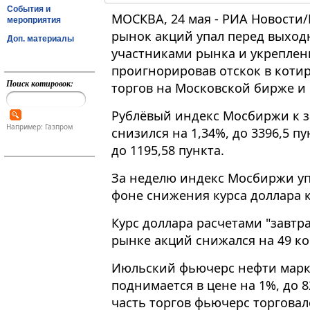
События и
МОСКВА, 24 мая - РИА Новости
мероприятия
рынок акций упал перед выхо
Доп. материалы
участниками рынка и укреплени
проигнорировав отскок в котир
Поиск котировок:
торгов на Московской бирже и
Рублёвый индекс Мосбиржи к 
Например: Газпром
снизился на 1,34%, до 3396,5 пу
до 1195,58 пункта​​​.
За неделю индекс Мосбиржи упал
фоне снижения курса доллара к
Курс доллара расчетами "завтр
рынке акций снижался на 49 коп
Июльский фьючерс нефти марки
поднимается в цене на 1%, до 
часть торгов фьючерс торговал