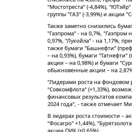
"Мостотреста" (-4,84%), "ЮТэйр" 
группы "ГАЗ" (-3,99%) и акции "С
Также заметно снизились бумаг
"Газпрома" - на 0,7%, "Газпром н
0,97%, "Лукойла" - на 1,17%, пр
также бумаги "Башнефти" (пре
– на 0,93%), бумаги "Татнефти"
акции – на 0,98%) и бумаги "Сур
обыкновенные акции – на 2,87%
"Лидерами роста на фондовом 
"Совкомфлота" (+1,33%), возмо
финансовых результатов компа
2024 года", - также отмечает М
В лидерах роста стоимости – ак
"Фосагро" +1,44%), "Бурятзолота"
акции ПИК (+0,65%).