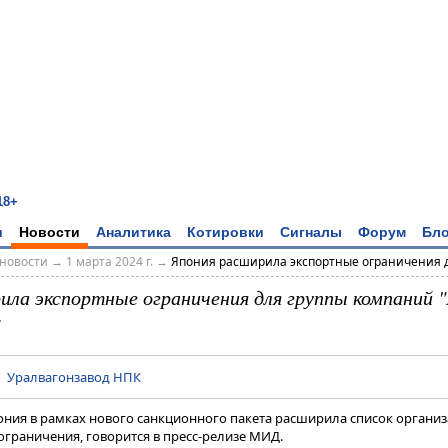
18+
и
Новости
Аналитика
Котировки
Сигналы
Форум
Бло
новости
→
1 марта 2024 г.
→
Япония расширила экспортные ограничения дл
ила экспортные ограничения для группы компаний 
|
Уралвагонзавод НПК
ония в рамках нового санкционного пакета расширила список организ
ограничения, говорится в пресс-релизе МИД.