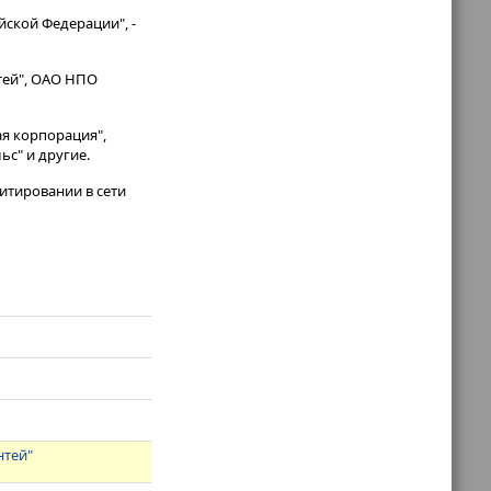
ской Федерации", -
нтей", ОАО НПО
я корпорация",
ьс" и другие.
итировании в сети
нтей"