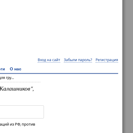
Вход на сайт
Забыли пароль?
Регистрация
ги
О нас
я гру...
"Калашников",
аций из РФ, против