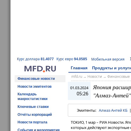
Курс доллара
Курс евро
Мобильная версия
81.4077
94.0585
Главная
Продукты и услуг
mfd.ru
→
Новости
→
Финансовые 
Финансовые новости
Япония расшир
Новости эмитентов
01.03.2024
05:26
"Алмаз-Антей"
Календарь
макростатистики
Ключевые ставки
Эмитенты:
Алмаз Антей КБ
Отчёты корпораций
ТОКИО, 1 мар – РИА Новости. Яп
Новости портала
которых действуют экспортные 
События и мероприятия