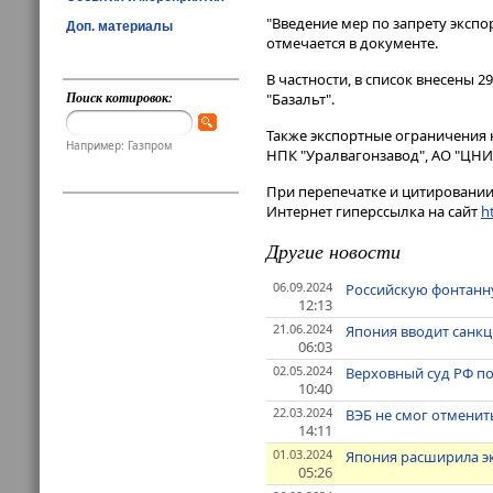
"Введение мер по запрету эксп
Доп. материалы
отмечается в документе​​​.
В частности, в список внесены 
Поиск котировок:
"Базальт".
Также экспортные ограничения 
Например: Газпром
НПК "Уралвагонзавод", АО "ЦНИИ
При перепечатке и цитировании 
Интернет гиперссылка на сайт
ht
Другие новости
06.09.2024
Российскую фонтанну
12:13
21.06.2024
Япония вводит санкци
06:03
02.05.2024
Верховный суд РФ по
10:40
22.03.2024
ВЭБ не смог отменить
14:11
01.03.2024
Япония расширила э
05:26