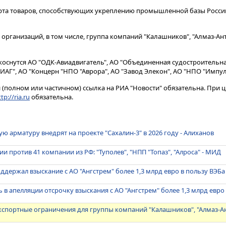
орта товаров, способствующих укреплению промышленной базы Россий
29 организаций, в том числе, группа компаний "Калашников", "Алмаз-А
коснутся АО "ОДК-Авиадвигатель", АО "Объединенная судостроительна
АГ", АО "Концерн "НПО "Аврора", АО "Завод Элекон", АО "НПО "Импул
(полном или частичном) ссылка на РИА "Новости" обязательна. При ц
tp://ria.ru
обязательна.
ю арматуру внедрят на проекте "Сахалин-3" в 2026 году - Алиханов
и против 41 компании из РФ: "Туполев", "НПП "Топаз", "Алроса" - МИД
ддержал взыскание с АО "Ангстрем" более 1,3 млрд евро в пользу ВЭБа
 в апелляции отсрочку взыскания с АО "Ангстрем" более 1,3 млрд евро
кспортные ограничения для группы компаний "Калашников", "Алмаз-А