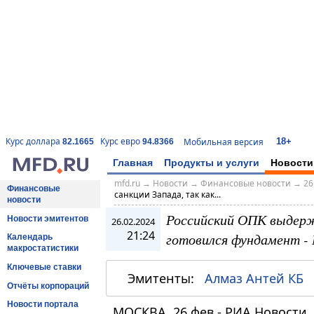
18+
Курс доллара
Курс евро
Мобильная версия
82.1665
94.8366
Главная
Продукты и услуги
Новости
mfd.ru
→
Новости
→
Финансовые новости
→
26
Финансовые
санкции Запада, так как...
новости
Российский ОПК выдержа
Новости эмитентов
26.02.2024
21:24
готовился фундамент -
Календарь
макростатистики
Ключевые ставки
Эмитенты:
Алмаз Антей КБ
Отчёты корпораций
Новости портала
МОСКВА, 26 фев - РИА Новости