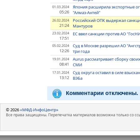
Япония расширила экспортные ог
01.03.2024
05:26
"Алмаз-Антей"
Российский ОПК выдержал санкции
26.02.2024
21:24
Мантуров
23.02.2024
ЕС ввел санкции против АО "ГосН
17:51
Суд в Москве разрешил АО "Ангст
05.02.2024
12:26
три года
Aurus рассматривает сборку своих
19.01.2024
08:41
СМИ
Суд округа оставил в силе взыскан
17.01.2024
13:12
ВЭБа
Комментарии отключены.
© 2026
«МФД-ИнфоЦентр»
Все права защищены. Перепечатка материалов возможна только со ссы