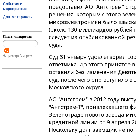
События и
предоставил АО "Ангстрем" отс
мероприятия
решения, которым с этого зел
Доп. материалы
микроэлектроники было взыска
(около 130 миллиардов рублей п
следует из опубликованной ре
Поиск котировок:
суда.
Суд 31 января удовлетворил со
Например: Газпром
ответчика​​​. До этого принято
оставили без изменения Девя
суд, после чего оно вступило в
Московского округа.
АО "Ангстрем" в 2012 году выс
"Ангстрем-Т", привлекавшего ф
Зеленограде нового завода ми
кредитной линии от 9 апреля 2
Поскольку долг заемщик не пог