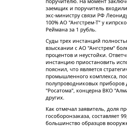
поручителю. На момент заключ
заемщик и поручитель входили
экс-министру связи РФ Леониду
100% АО "Ангстрем-Т" у кипрско
Реймана за 1 рубль.
Суды трех инстанций полность
взыскании с АО "Ангстрем" боле
процентов и неустойки. Ответ
инстанцию приостановить испо
пояснил, что является страте
промышленного комплекса, по
полупроводниковых приборов д
"Росатома", концерна ВКО "Алм
других.
Как отмечал заявитель, доля п
гособоронзаказа, составляет 99
большинство образцов вооруже