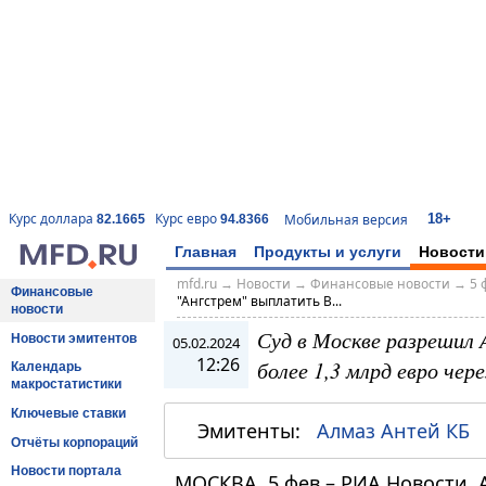
18+
Курс доллара
Курс евро
Мобильная версия
82.1665
94.8366
Главная
Продукты и услуги
Новости
mfd.ru
→
Новости
→
Финансовые новости
→
5 
Финансовые
"Ангстрем" выплатить В...
новости
Суд в Москве разрешил
Новости эмитентов
05.02.2024
12:26
более 1,3 млрд евро чер
Календарь
макростатистики
Ключевые ставки
Эмитенты:
Алмаз Антей КБ
Отчёты корпораций
Новости портала
МОСКВА, 5 фев – РИА Новости.