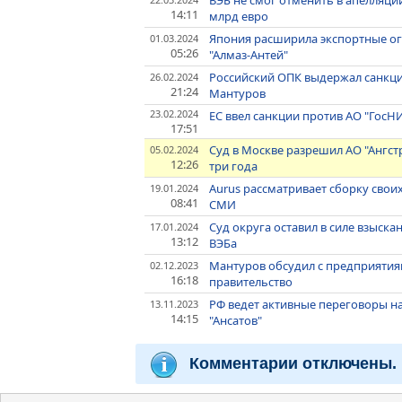
ВЭБ не смог отменить в апелляции
14:11
млрд евро
Япония расширила экспортные ог
01.03.2024
05:26
"Алмаз-Антей"
Российский ОПК выдержал санкции
26.02.2024
21:24
Мантуров
23.02.2024
ЕС ввел санкции против АО "ГосН
17:51
Суд в Москве разрешил АО "Ангст
05.02.2024
12:26
три года
Aurus рассматривает сборку своих
19.01.2024
08:41
СМИ
Суд округа оставил в силе взыскан
17.01.2024
13:12
ВЭБа
Мантуров обсудил с предприятия
02.12.2023
16:18
правительство
РФ ведет активные переговоры на
13.11.2023
14:15
"Ансатов"
Комментарии отключены.