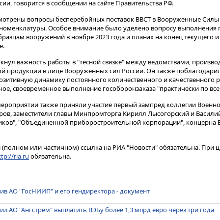
и, говорится в сообщении на сайте Правительства РФ.
смотрены вопросы бесперебойных поставок ВВСТ в Вооруженные Силы
номенклатуры​​​. Особое внимание было уделено вопросу выполнения 
разцам вооружений в ноябре 2023 года и планах на конец текущего и
е.
нул важность работы в "тесной связке" между ведомствами, произво
 продукции в лице Вооруженных сил России. Он также поблагодарил 
озитивную динамику постоянного количественного и качественного р
ное, своевременное выполнение гособоронзаказа "практически по все
в мероприятии также приняли участие первый зампред коллегии Вое
ров, заместители главы Минпромторга Кирилл Лысогорский и Васили
ков", "Объединенной приборостроительной корпорации", концерна В
(полном или частичном) ссылка на РИА "Новости" обязательна. При ц
tp://ria.ru
обязательна.
тив АО "ГосНИИП" и его гендиректора - документ
ил АО "Ангстрем" выплатить ВЭБу более 1,3 млрд евро через три года