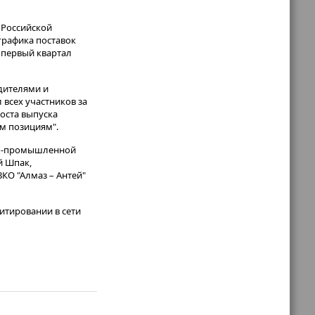
 Российской
графика поставок
 первый квартал
дителями и
всех участников за
оста выпуска
м позициям".
нно-промышленной
й Шпак,
КО "Алмаз – Антей"
итировании в сети