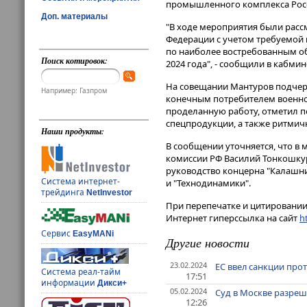
промышленного комплекса Росси
Доп. материалы
"В ходе мероприятия были рас
Федерации с учетом требуемой 
по наиболее востребованным об
Поиск котировок:
2024 года", - сообщили в кабмин
На совещании Мантуров подчерк
Например: Газпром
конечным потребителем военной
проделанную работу, отметил п
спецпродукции, а также ритмич
Наши продукты:
В сообщении уточняется, что 
комиссии РФ Василий Тонкошку
руководство концерна "Калашни
Система интернет-
и "Технодинамики".
трейдинга
NetInvestor
При перепечатке и цитировании 
Интернет гиперссылка на сайт
ht
Сервис
EasyMANi
Другие новости
23.02.2024
ЕС ввел санкции про
Система реал-тайм
17:51
информации
Дикси+
05.02.2024
Суд в Москве разреш
12:26