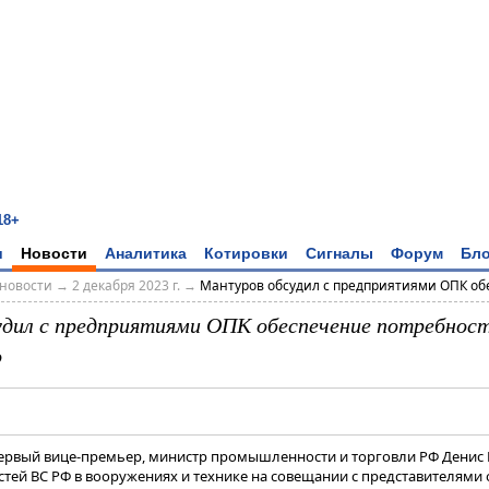
18+
и
Новости
Аналитика
Котировки
Сигналы
Форум
Бло
новости
→
2 декабря 2023 г.
→
Мантуров обсудил с предприятиями ОПК обе
дил с предприятиями ОПК обеспечение потребност
о
Первый вице-премьер, министр промышленности и торговли РФ Денис
тей ВС РФ в вооружениях и технике на совещании с представителями