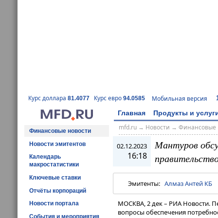
Курс доллара
Курс евро
Мобильная версия
81.4077
94.0585
Главная
Продукты и услуг
mfd.ru
→
Новости
→
Финансовые 
Финансовые новости
Мантуров обсу
Новости эмитентов
02.12.2023
16:18
правительств
Календарь
макростатистики
Ключевые ставки
Эмитенты:
Алмаз Антей КБ
Отчёты корпораций
МОСКВА, 2 дек – РИА Новости. 
Новости портала
вопросы обеспечения потребнос
События и мероприятия