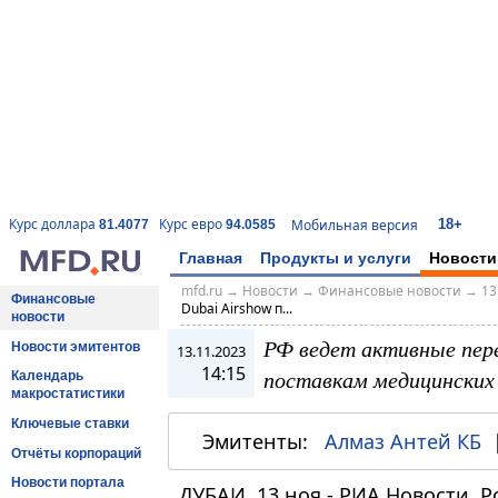
18+
Курс доллара
Курс евро
Мобильная версия
81.4077
94.0585
Главная
Продукты и услуги
Новости
mfd.ru
→
Новости
→
Финансовые новости
→
13
Финансовые
Dubai Airshow п...
новости
РФ ведет активные пере
Новости эмитентов
13.11.2023
14:15
поставкам медицинских
Календарь
макростатистики
Ключевые ставки
Эмитенты:
Алмаз Антей КБ
Отчёты корпораций
Новости портала
ДУБАИ, 13 ноя - РИА Новости. 