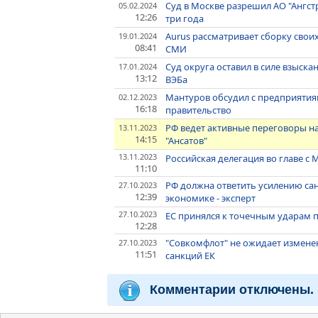
Суд в Москве разрешил АО "Ангст
05.02.2024
12:26
три года
Aurus рассматривает сборку своих
19.01.2024
08:41
СМИ
Суд округа оставил в силе взыскан
17.01.2024
13:12
ВЭБа
Мантуров обсудил с предприятия
02.12.2023
16:18
правительство
РФ ведет активные переговоры на
13.11.2023
14:15
"Ансатов"
13.11.2023
Российская делегация во главе с
11:10
РФ должна ответить усилению са
27.10.2023
12:39
экономике - эксперт
27.10.2023
ЕС принялся к точечным ударам 
12:28
"Совкомфлот" не ожидает изменен
27.10.2023
11:51
санкций ЕК
Комментарии отключены.