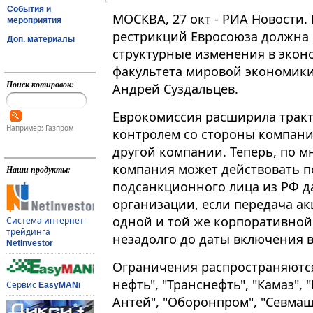
События и
МОСКВА, 27 окт - РИА Новости. 
мероприятия
рестрикций Евросоюза должна 
Доп. материалы
структурные изменения в экон
факультета мировой экономик
Поиск котировок:
Андрей Суздальцев.
Еврокомиссия расширила тракто
Например: Газпром
контролем со стороны компани
другой компании​​​. Теперь, по
компания может действовать п
Наши продукты:
подсанкционного лица из РФ д
организации, если передача ак
одной и той же корпоративной
Система интернет-
трейдинга
незадолго до даты включения 
NetInvestor
Ограничения распространяются 
нефть", "Транснефть", "Камаз", 
Сервис
EasyMANi
Антей", "Оборонпром", "Севма