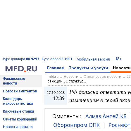
18+
Курс доллара
Курс евро
Мобильная версия
80.9293
93.1901
Главная
Продукты и услуги
Новости
mfd.ru
→
Новости
→
Финансовые новости
→
27
Финансовые
санкций ЕС структур...
новости
РФ должна ответить у
Новости эмитентов
27.10.2023
12:39
изменением в своей экон
Календарь
макростатистики
Ключевые ставки
Эмитенты:
Алмаз Антей КБ
Отчёты корпораций
Оборонпром ОПК
|
Роснефт
Новости портала