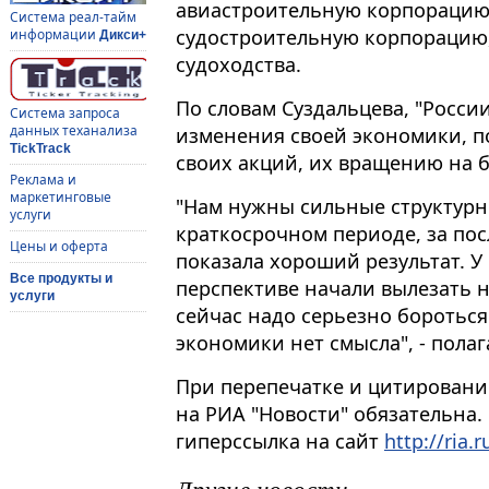
авиастроительную корпораци
Система реал-тайм
судостроительную корпорацию,
информации
Дикси+
судоходства.
По словам Суздальцева, "Росс
Система запроса
данных теханализа
изменения своей экономики, п
TickTrack
своих акций, их вращению на 
Реклама и
маркетинговые
"Нам нужны сильные структурн
услуги
краткосрочном периоде, за по
Цены и оферта
показала хороший результат. У 
Все продукты и
перспективе начали вылезать 
услуги
сейчас надо серьезно боротьс
экономики нет смысла", - полаг
При перепечатке и цитировани
на РИА "Новости" обязательна.
гиперссылка на сайт
http://ria.r
Другие новости