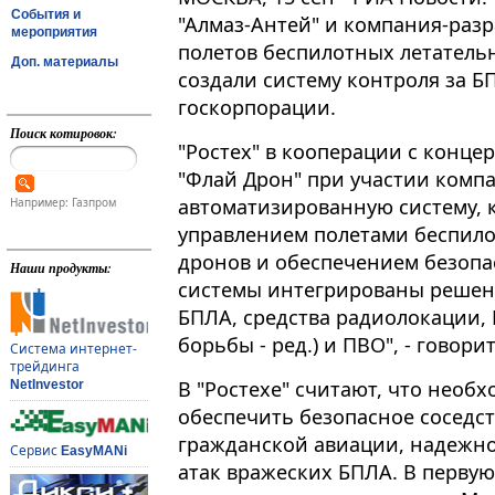
События и
"Алмаз-Антей" и компания-раз
мероприятия
полетов беспилотных летатель
Доп. материалы
создали систему контроля за Б
госкорпорации.
Поиск котировок:
"Ростех" в кооперации с конце
"Флай Дрон" при участии компа
автоматизированную систему, 
Например: Газпром
управлением полетами беспило
дронов и обеспечением безопасно
Наши продукты:
системы интегрированы решен
БПЛА, средства радиолокации, 
борьбы - ред.) и ПВО", - говор
Система интернет-
трейдинга
В "Ростехе" считают, что необ
NetInvestor
обеспечить безопасное соседс
гражданской авиации, надежн
Сервис
EasyMANi
атак вражеских БПЛА. В первую