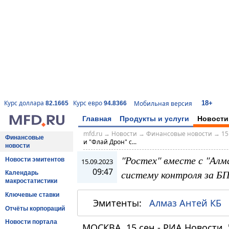
18+
Курс доллара
Курс евро
Мобильная версия
82.1665
94.8366
Главная
Продукты и услуги
Новости
mfd.ru
→
Новости
→
Финансовые новости
→
15
Финансовые
и "Флай Дрон" с...
новости
"Ростех" вместе с "Алм
Новости эмитентов
15.09.2023
09:47
систему контроля за Б
Календарь
макростатистики
Ключевые ставки
Эмитенты:
Алмаз Антей КБ
Отчёты корпораций
Новости портала
МОСКВА, 15 сен - РИА Новости.