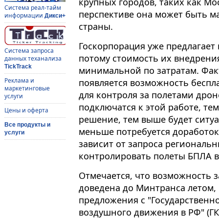
крупных городов, таких как Мос
Система реал-тайм
перспективе она может быть м
информации
Дикси+
страны.
Госкорпорация уже предлагает 
Система запроса
потому стоимость их внедрени
данных теханализа
TickTrack
минимальной по затратам. Фак
Реклама и
появляется возможность беспл
маркетинговые
для контроля за полетами дро
услуги
подключатся к этой работе, те
Цены и оферта
решение, тем выше будет ситу
Все продукты и
меньше потребуется доработок
услуги
зависит от запроса региональн
контролировать полеты БПЛА 
Отмечается, что возможность 
доведена до Минтранса летом,
предложения с "Государственн
воздушного движения в РФ" (Г