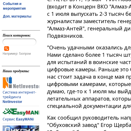
События и
(входит в Концерн ВКО "Алмаз-А
мероприятия
с 1 июля выпускать 2-3 тысяч 
Доп. материалы
журналистам заместитель гене
"Алмаз-Антей", генеральный д
Подвязников​​​.
Поиск котировок:
"Очень удачными оказались дл
Нами сделано более 1 тысяч шт
Например: Газпром
для испытаний в воинские част
цифровые камеры. Раньше это б
Наши продукты:
нас стоит задача в конце мая п
цифровыми камерами, которые 
думаю, где-то к 1 июля мы вый
Система интернет-
трейдинга
летательных аппаратов, которы
NetInvestor
специальной документации для 
Как сообщил руководитель нап
Сервис
EasyMANi
"Обуховский завод" Егор Щерба