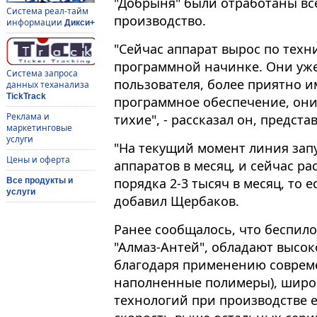
"Добрыня" были отработаны вс
Система реал-тайм
производство.
информации
Дикси+
"Сейчас аппарат вырос по тех
программной начинке. Они уже
Система запроса
пользователя, более приятно и
данных теханализа
TickTrack
программное обеспечение, они
Реклама и
тихие", - рассказал он, предст
маркетинговые
услуги
"На текущий момент линия зап
Цены и оферта
аппаратов в месяц, и сейчас р
порядка 2-3 тысяч в месяц, то 
Все продукты и
услуги
добавил Щербаков.
Ранее сообщалось, что беспил
"Алмаз-Антей", обладают высо
благодаря применению соврем
наполненные полимеры), широ
технологий при производстве 