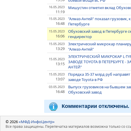
боевой мощи ВС РФ
16.05.2023
Мишустин отметил вклад Обуховс
11:19
"Алмаз-Антей" показал грузовик,
15.05.2023
16:48
Петербурге
Обуховский завод в Петербурге с
15.05.2023
16:06
гендиректор
Электрический микрокар планируе
15.05.2023
13:29
"Алмаз-Антей"
ЭЛЕКТРИЧЕСКИЙ МИКРОКАР L-TY
15.05.2023
ЗАВОДЕ TOYOTA В ПЕТЕРБУРГЕ -
13:15
АНТЕЙ"
Порядка 35-37 млрд руб направят
15.05.2023
13:07
заводе Toyota в РФ
Выпуск грузовиков на бывшем заво
03.05.2023
16:48
Обуховский завод
Комментарии отключены.
© 2026
«МФД-ИнфоЦентр»
Все права защищены. Перепечатка материалов возможна только со ссы