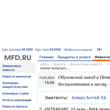
18+
Курс доллара
Курс евро
Мобильная версия
82.1665
94.8366
Главная
Продукты и услуги
Новости
mfd.ru
→
Новости
→
Финансовые новости
→
15
Финансовые
сможет выпускать ...
новости
Обуховский завод в Пе
Новости эмитентов
15.05.2023
16:06
беспилотников в месяц 
Календарь
макростатистики
Ключевые ставки
Эмитенты:
Алмаз Антей КБ
Отчёты корпораций
Новости портала
С.-ПЕТЕРБУРГ, 15 мая - РИА Нов