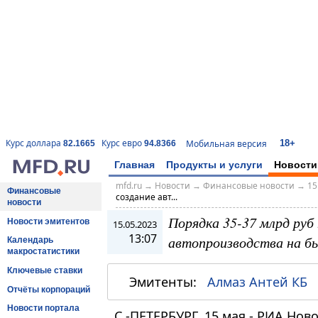
18+
Курс доллара
Курс евро
Мобильная версия
82.1665
94.8366
Главная
Продукты и услуги
Новости
mfd.ru
→
Новости
→
Финансовые новости
→
15
Финансовые
создание авт...
новости
Порядка 35-37 млрд руб
Новости эмитентов
15.05.2023
13:07
автопроизводства на бы
Календарь
макростатистики
Ключевые ставки
Эмитенты:
Алмаз Антей КБ
Отчёты корпораций
Новости портала
С.-ПЕТЕРБУРГ, 15 мая - РИА Нов