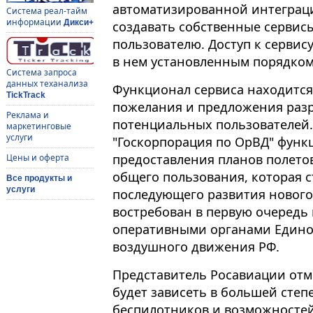
автоматизированной интеграци
Система реал-тайм
информации
Дикси+
создавать собственные сервис
пользователю. Доступ к сервис
в нем установленным порядком
Система запроса
данных теханализа
Функционал сервиса находится
TickTrack
пожелания и предложения разр
Реклама и
потенциальных пользователей.
маркетинговые
услуги
"Госкорпорация по ОрВД" функ
предоставления планов полето
Цены и оферта
общего пользования, которая с
Все продукты и
услуги
последующего развития нового 
востребован в первую очередь
оперативными органами Едино
воздушного движения РФ.
Представитель Росавиации отм
будет зависеть в большей степ
беспилотников и возможностей