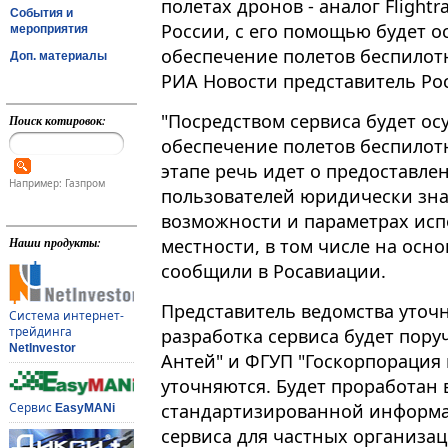
полетах дронов - аналог Flightr
События и
России, с его помощью будет 
мероприятия
обеспечение полетов беспилот
Доп. материалы
РИА Новости представитель Ро
"Посредством сервиса будет о
Поиск котировок:
обеспечение полетов беспилотн
этапе речь идет о предоставле
Например: Газпром
пользователей юридически зн
возможности и параметрах исп
местности, в том числе на осно
Наши продукты:
сообщили в Росавиации.
Представитель ведомства уточ
Система интернет-
трейдинга
разработка сервиса будет пору
NetInvestor
Антей" и ФГУП "Госкорпорация 
уточняются. Будет проработан
стандартизированной информа
Сервис
EasyMANi
сервиса для частных организац