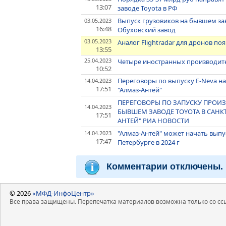
13:07
заводе Toyota в РФ
Выпуск грузовиков на бывшем заво
03.05.2023
16:48
Обуховский завод
03.05.2023
Аналог Flightradar для дронов поя
13:55
25.04.2023
Четыре иностранных производите
10:52
Переговоры по выпуску E-Neva на
14.04.2023
17:51
"Алмаз-Антей"
ПЕРЕГОВОРЫ ПО ЗАПУСКУ ПРОИЗ
14.04.2023
БЫВШЕМ ЗАВОДЕ TOYOTA В САНКТ
17:51
АНТЕЙ" РИА НОВОСТИ
"Алмаз-Антей" может начать выпу
14.04.2023
17:47
Петербурге в 2024 г
Комментарии отключены.
© 2026
«МФД-ИнфоЦентр»
Все права защищены. Перепечатка материалов возможна только со ссы