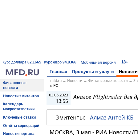
18+
Курс доллара
Курс евро
Мобильная версия
82.1665
94.8366
Главная
Продукты и услуги
Новости
mfd.ru
→
Новости
→
Финансовые новости
→
3 
Финансовые
в РФ
новости
03.05.2023
Аналог Flightradar для 
Новости эмитентов
13:55
Календарь
макростатистики
Эмитенты:
Алмаз Антей КБ
Ключевые ставки
Отчёты корпораций
МОСКВА, 3 мая - РИА Новости/
Новости портала