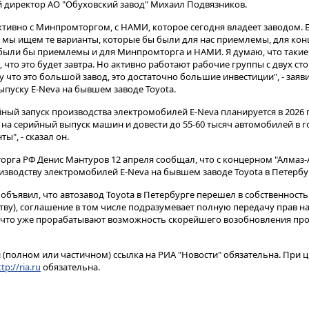
 директор АО "Обуховский завод" Михаил Подвязников​​​.
ктивно с Минпромторгом, с НАМИ, которое сегодня владеет заводом. 
, мы ищем те варианты, которые бы были для нас приемлемы, для кон
 были бы приемлемы и для Минпромторга и НАМИ. Я думаю, что такие
, что это будет завтра. Но активно работают рабочие группы с двух ст
что это большой завод, это достаточно большие инвестиции", - заяви
ыпуску E-Neva на бывшем заводе Toyota.
ный запуск производства электромобилей Е-Neva планируется в 2026 
на серийный выпуск машин и довести до 55-60 тысяч автомобилей в год
ы", - сказал он.
орга РФ Денис Мантуров 12 апреля сообщал, что с концерном "Алмаз-
изводству электромобилей Е-Neva на бывшем заводе Toyota в Петербу
объявил, что автозавод Toyota в Петербурге перешел в собственност
ву), соглашение в том числе подразумевает полную передачу прав н
, что уже прорабатывают возможность скорейшего возобновления про
(полном или частичном) ссылка на РИА "Новости" обязательна. При ц
tp://ria.ru
обязательна.