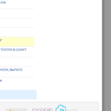
в РФ
й"
OYOTA В САНКТ-
YOTA, ВЫПУСК
ов