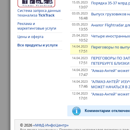
15.05.2023
Порядка 35-37 млрд 
13:07
Система запроса данных
03.05.2023
Выпуск грузовиков н
теханализа
TickTrack
16:48
Реклама и
03.05.2023
Аналог Flightradar д
маркетинговые услуги
13:55
25.04.2023
Четыре иностранных
Цены и оферта
10:52
Все продукты и услуги
14.04.2023
Переговоры по выпус
17:51
ПЕРЕГОВОРЫ ПО ЗАП
14.04.2023
17:51
ПЕТЕРБУРГЕ БЛИЗКИ
14.04.2023
"Алмаз-Антей" может 
17:47
"АЛМАЗ-АНТЕЙ" ИЗУ
14.04.2023
17:46
МОЖЕТ НАЧАТЬСЯ В 
12.04.2023
"Алмаз-Антей" может
17:01
Комментарии отключен
© 2026
«МФД-ИнфоЦентр»
Все права защищены. Перепечатка материалов возможна только