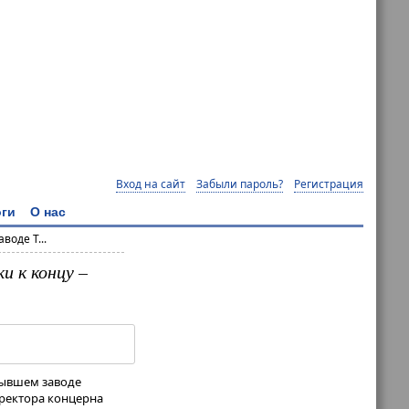
Вход на сайт
Забыли пароль?
Регистрация
ги
О нас
воде T...
и к концу –
 бывшем заводе
иректора концерна