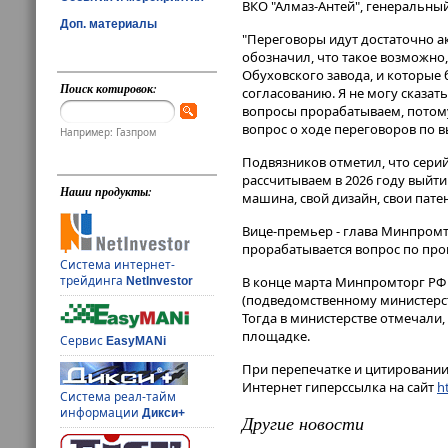
ВКО "Алмаз-Антей", генеральный
Доп. материалы
"Переговоры идут достаточно а
обозначил, что такое возможно
Обуховского завода, и которые
Поиск котировок:
согласованию. Я не могу сказать
вопросы прорабатываем, потому 
вопрос о ходе переговоров по в
Например: Газпром
Подвязников отметил, что серий
рассчитываем в 2026 году выйти 
Наши продукты:
машина, свой дизайн, свои патент
Вице-премьер - глава Минпромт
прорабатывается вопрос по про
Система интернет-
трейдинга
В конце марта Минпромторг РФ 
NetInvestor
(подведомственному министерст
Тогда в министерстве отмечали
площадке.
Сервис
EasyMANi
При перепечатке и цитировании 
Интернет гиперссылка на сайт
ht
Система реал-тайм
информации
Дикси+
Другие новости