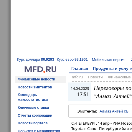
Курс доллара
Курс евро
Мобильная версия
80.9293
93.1901
Главная
Продукты и услуг
mfd.ru
→
Новости
→
Финансовые 
Финансовые новости
Переговоры по 
Новости эмитентов
14.04.2023
17:51
"Алмаз-Антей"
Календарь
макростатистики
Ключевые ставки
Эмитенты:
Алмаз Антей КБ
Отчёты корпораций
С.-ПЕТЕРБУРГ, 14 апр - РИА Нов
Новости портала
Toyota в Санкт-Петербурге бли
События и мероприятия