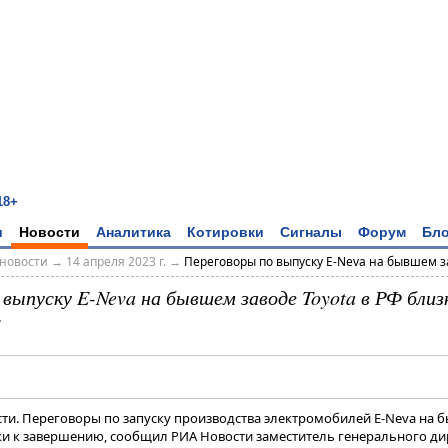
18+
и
Новости
Аналитика
Котировки
Сигналы
Форум
Бло
новости
→
14 апреля 2023 г.
→
Переговоры по выпуску E-Neva на бывшем за
выпуску E-Neva на бывшем заводе Toyota в РФ близк
ости. Переговоры по запуску производства электромобилей Е-Neva на
зки к завершению, сообщил РИА Новости заместитель генерального д