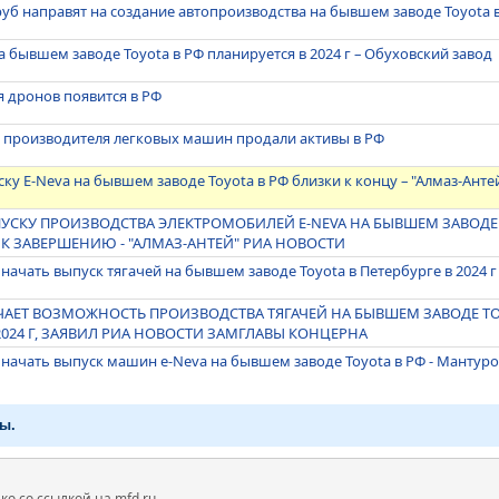
руб направят на создание автопроизводства на бывшем заводе Toyota 
а бывшем заводе Toyota в РФ планируется в 2024 г – Обуховский завод
ля дронов появится в РФ
 производителя легковых машин продали активы в РФ
ку E-Neva на бывшем заводе Toyota в РФ близки к концу – "Алмаз-Анте
УСКУ ПРОИЗВОДСТВА ЭЛЕКТРОМОБИЛЕЙ Е-NEVA НА БЫВШЕМ ЗАВОДЕ T
 К ЗАВЕРШЕНИЮ - "АЛМАЗ-АНТЕЙ" РИА НОВОСТИ
начать выпуск тягачей на бывшем заводе Toyota в Петербурге в 2024 г
ЧАЕТ ВОЗМОЖНОСТЬ ПРОИЗВОДСТВА ТЯГАЧЕЙ НА БЫВШЕМ ЗАВОДЕ TO
2024 Г, ЗАЯВИЛ РИА НОВОСТИ ЗАМГЛАВЫ КОНЦЕРНА
 начать выпуск машин e-Neva на бывшем заводе Toyota в РФ - Мантур
ы.
 со ссылкой на mfd.ru.