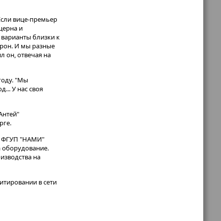
Если вице-премьер
церна и
 варианты близки к
орон. И мы разные
л он, отвечая на
году. "Мы
... У нас своя
Антей"
рге.
ь ФГУП "НАМИ"
а оборудование.
изводства на
итировании в сети