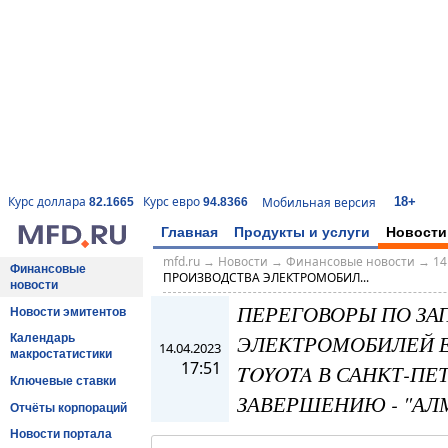
18+
Курс доллара
Курс евро
Мобильная версия
82.1665
94.8366
Главная
Продукты и услуги
Новости
mfd.ru
→
Новости
→
Финансовые новости
→
14
Финансовые
ПРОИЗВОДСТВА ЭЛЕКТРОМОБИЛ...
новости
ПЕРЕГОВОРЫ ПО ЗА
Новости эмитентов
ЭЛЕКТРОМОБИЛЕЙ Е
Календарь
14.04.2023
макростатистики
17:51
TOYOTA В САНКТ-ПЕ
Ключевые ставки
ЗАВЕРШЕНИЮ - "АЛ
Отчёты корпораций
Новости портала