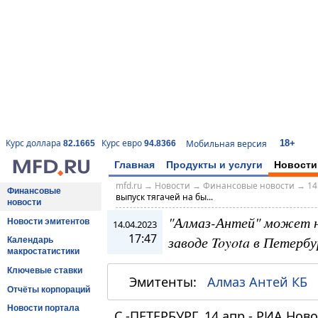
18+
Курс доллара
Курс евро
Мобильная версия
82.1665
94.8366
Главная
Продукты и услуги
Новости
mfd.ru
→
Новости
→
Финансовые новости
→
14
Финансовые
выпуск тягачей на бы...
новости
"Алмаз-Антей" может н
Новости эмитентов
14.04.2023
17:47
заводе Toyota в Петербу
Календарь
макростатистики
Ключевые ставки
Эмитенты:
Алмаз Антей КБ
Отчёты корпораций
Новости портала
С.-ПЕТЕРБУРГ, 14 апр - РИА Нов