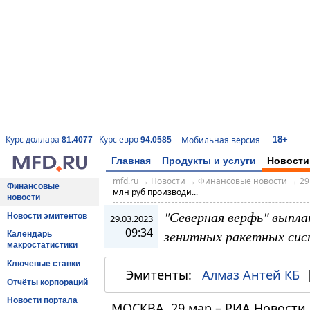
18+
Курс доллара
Курс евро
Мобильная версия
81.4077
94.0585
Главная
Продукты и услуги
Новости
mfd.ru
→
Новости
→
Финансовые новости
→
29
Финансовые
млн руб производи...
новости
"Северная верфь" выпл
Новости эмитентов
29.03.2023
09:34
зенитных ракетных си
Календарь
макростатистики
Ключевые ставки
Эмитенты:
Алмаз Антей КБ
Отчёты корпораций
Новости портала
МОСКВА, 29 мар – РИА Новости