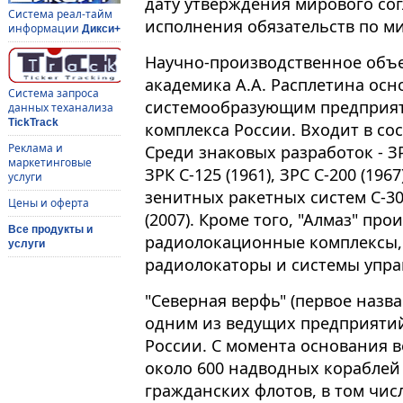
дату утверждения мирового сог
Система реал-тайм
исполнения обязательств по м
информации
Дикси+
Научно-производственное объ
академика А.А. Расплетина осно
Система запроса
системообразующим предприя
данных теханализа
TickTrack
комплекса России. Входит в со
Реклама и
Среди знаковых разработок - ЗРС 
маркетинговые
ЗРК С-125 (1961), ЗРС С-200 (19
услуги
зенитных ракетных систем С-300
Цены и оферта
(2007). Кроме того, "Алмаз" пр
Все продукты и
радиолокационные комплексы,
услуги
радиолокаторы и системы упр
"Северная верфь" (первое назва
одним из ведущих предприят
России. С момента основания в
около 600 надводных кораблей
гражданских флотов, в том чис