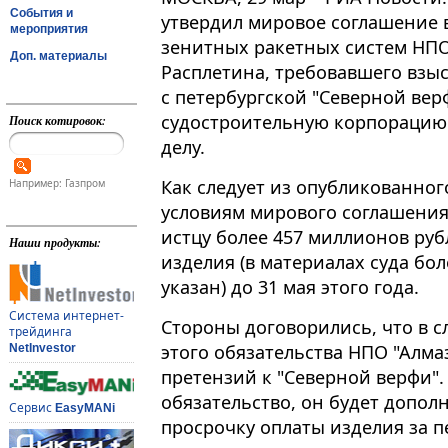
События и
утвердил мировое соглашение в
мероприятия
зенитных ракетных систем НПО "
Доп. материалы
Расплетина, требовавшего взы
с петербургской "Северной ве
судостроительную корпорацию"
Поиск котировок:
делу.
Как следует из опубликованного
Например: Газпром
условиям мирового соглашения
истцу более 457 миллионов руб
Наши продукты:
изделия (в материалах суда бо
указан) до 31 мая этого года.
Система интернет-
Стороны договорились, что в 
трейдинга
этого обязательства НПО "Алма
NetInvestor
претензий к "Северной верфи".
обязательство, он будет допол
Сервис
EasyMANi
просрочку оплаты изделия за пе