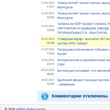
"Алмаз-Антей" может начать выпу
12.04.2023
17:01
Мантуров
"Алмаз-Антей" может начать выпу
12.04.2023
16:55
Мантуров
"АЛМАЗ-АНТЕЙ" МОЖЕТ НАЧАТЬ 
12.04.2023
ПАРТНЕРОВ НА БЫВШЕМ ЗАВОДЕ T
16:50
ПРОРАБАТЫВАЕТСЯ - МАНТУРОВ
"Северная верфь" выплатит 457 
29.03.2023
09:34
систем НПО "Алмаз"
Патрушев в Ульяновске побывал н
21.03.2023
15:50
Антея"
Интересантом в приобретении зав
16.03.2023
23:15
СМИ
03.03.2023
Беглов рассчитывает, что автомо
00:01
Британия вводит санкции против 3
24.02.2023
10:59
- заявление
Комментарии отключены.
© 2026
«МФД-ИнфоЦентр»