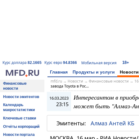
18+
Курс доллара
Курс евро
Мобильная версия
82.1665
94.8366
Главная
Продукты и услуги
Новости
mfd.ru
→
Новости
→
Финансовые новости
→
16
Финансовые
завода Toyota в Рос...
новости
Интересантом в приобре
Новости эмитентов
16.03.2023
23:15
может быть "Алмаз-Ан
Календарь
макростатистики
Ключевые ставки
Эмитенты:
Алмаз Антей КБ
Отчёты корпораций
Новости портала
МОСКВА, 16 мар - РИА Новости