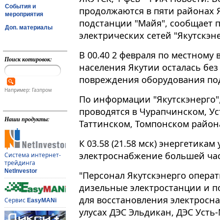
События и
продолжаются в пяти районах Я
мероприятия
подстанции "Майя", сообщает 
Доп. материалы
электрических сетей "Якутскэне
В 00​​​.40 2 февраля по местному
Поиск котировок:
населения Якутии осталась без
повреждения оборудования под
Например: Газпром
По информации "Якутскэнерго"
проводятся в Чурапчинском, У
Наши продукты:
Таттинском, Томпонском район
К 03.58 (21.58 мск) энергетикам
электроснабжение большей час
Система интернет-
трейдинга
NetInvestor
"Персонал Якутскэнерго операт
дизельные электростанции и п
для восстановления электросна
Сервис
EasyMANi
улусах ДЭС Эльдикан, ДЭС Усть