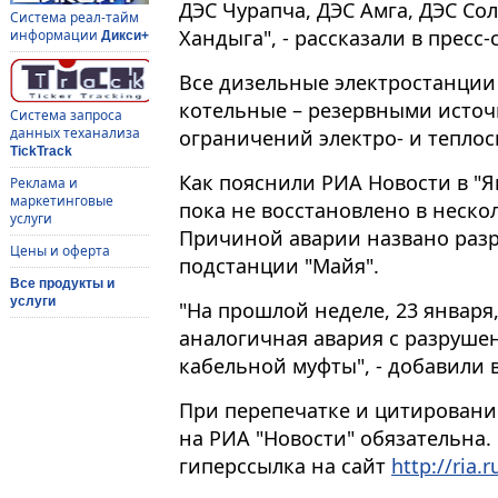
ДЭС Чурапча, ДЭС Амга, ДЭС Со
Система реал-тайм
Хандыга", - рассказали в пресс-
информации
Дикси+
Все дизельные электростанции
котельные – резервными источ
Система запроса
данных теханализа
ограничений электро- и теплос
TickTrack
Как пояснили РИА Новости в "Я
Реклама и
маркетинговые
пока не восстановлено в неско
услуги
Причиной аварии названо раз
Цены и оферта
подстанции "Майя".
Все продукты и
услуги
"На прошлой неделе, 23 января
аналогичная авария с разруше
кабельной муфты", - добавили 
При перепечатке и цитировани
на РИА "Новости" обязательна.
гиперссылка на сайт
http://ria.r