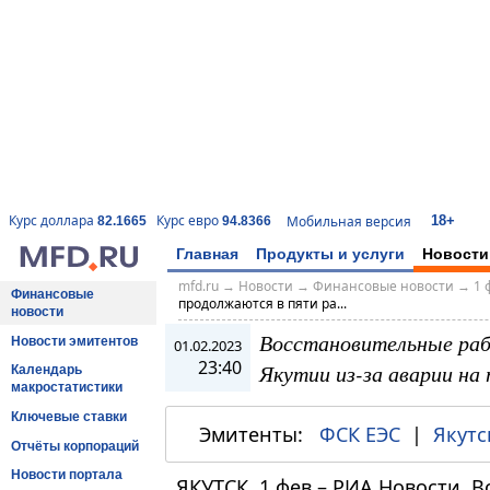
18+
Курс доллара
Курс евро
Мобильная версия
82.1665
94.8366
Главная
Продукты и услуги
Новости
mfd.ru
→
Новости
→
Финансовые новости
→
1 
Финансовые
продолжаются в пяти ра...
новости
Восстановительные ра
Новости эмитентов
01.02.2023
23:40
Якутии из-за аварии на
Календарь
макростатистики
Ключевые ставки
Эмитенты:
ФСК ЕЭС
|
Якутс
Отчёты корпораций
Новости портала
ЯКУТСК, 1 фев – РИА Новости. 