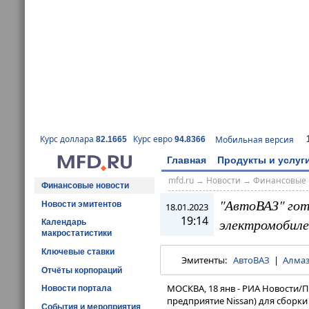
Курс доллара
Курс евро
Мобильная версия
82.1665
94.8366
Главная
Продукты и услуг
mfd.ru
→
Новости
→
Финансовые 
Финансовые новости
"АвтоВАЗ" гот
Новости эмитентов
18.01.2023
19:14
электромобиле
Календарь
макростатистики
Ключевые ставки
Эмитенты:
АвтоВАЗ
|
Алмаз
Отчёты корпораций
МОСКВА, 18 янв - РИА Новости/
Новости портала
предприятие Nissan) для сборки
События и мероприятия