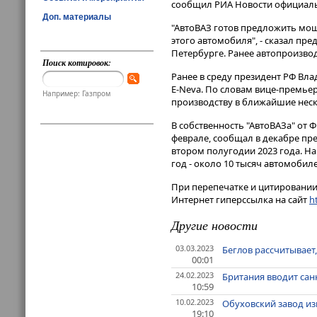
сообщил РИА Новости официаль
Доп. материалы
"АвтоВАЗ готов предложить мощ
этого автомобиля", - сказал пре
Петербурге​​​. Ранее автопроиз
Поиск котировок:
Ранее в среду президент РФ Вл
E-Neva. По словам вице-премьер
Например: Газпром
производству в ближайшие неск
В собственность "АвтоВАЗа" от
феврале, сообщал в декабре пр
втором полугодии 2023 года. Н
год - около 10 тысяч автомобил
При перепечатке и цитировании 
Интернет гиперссылка на сайт
ht
Другие новости
03.03.2023
Беглов рассчитывает
00:01
24.02.2023
Британия вводит санк
10:59
10.02.2023
Обуховский завод из
19:10