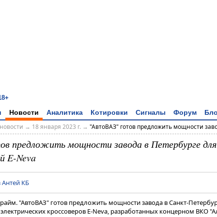
18+
и
Новости
Аналитика
Котировки
Сигналы
Форум
Бло
новости
→
18 января 2023 г.
→
"АвтоВАЗ" готов предложить мощности завод
ов предложить мощности завода в Петербурге для
й E-Neva
 Антей КБ
Прайм. "АвтоВАЗ" готов предложить мощности завода в Санкт-Петербу
 электрических кроссоверов E-Neva, разработанных концерном ВКО "А