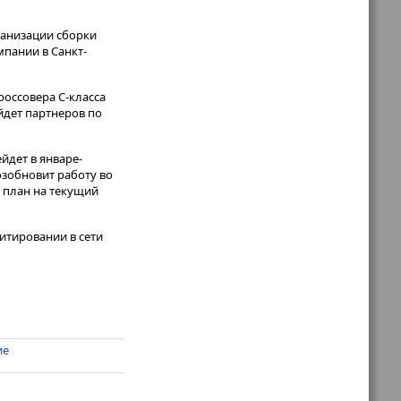
ганизации сборки
мпании в Санкт-
оссовера С-класса
йдет партнеров по
йдет в январе-
озобновит работу во
 план на текущий
итировании в сети
ие