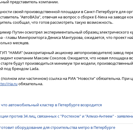
ный представитель компании.
ности своей производственной площадки в Санкт-Петербурге для ор
дставитель "АвтоВАЗа", отвечая на вопрос о сборке E-Neva на заводе ко
водитель сообщал, что готов рассмотреть такую возможность.
адимир Путин осмотрел экспериментальный образец электрического кр
а - главы Минпромторга Дениса Мантурова, ожидается, что проект на
олько месяцев.
 ФГУП "НАМИ" (мажоритарный акционер автопроизводителя) завод пере
езидент компании Максим Соколов. Ожидается, что новая площадка в
а старте будут производиться минимум три модели, производственный
ей под брендом Lada.
(полном или частичном) ссылка на РИА "Новости" обязательна. При ц
tp://ria.ru
обязательна.
, что автомобильный кластер в Петербурге возродится
ции против 34 лиц, связанных с "Ростехом" и "Алмаз-Антеем" - заявлен
готовит оборудование для строительства метро в Петербурге