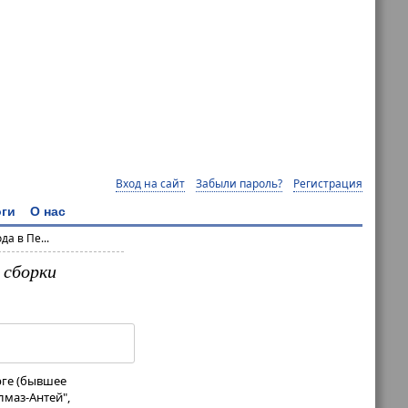
Вход на сайт
Забыли пароль?
Регистрация
ги
О нас
а в Пе...
 сборки
рге (бывшее
лмаз-Антей",