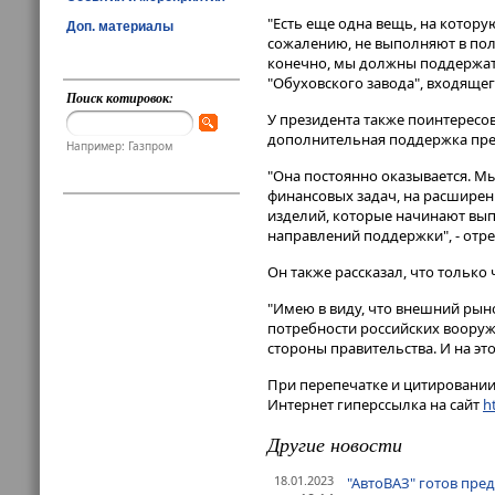
"Есть еще одна вещь, на котору
Доп. материалы
сожалению, не выполняют в пол
конечно, мы должны поддержать 
"Обуховского завода", входящег
Поиск котировок:
У президента также поинтересов
дополнительная поддержка пр
Например: Газпром
"Она постоянно оказывается. М
финансовых задач, на расширен
изделий, которые начинают вып
направлений поддержки", - отре
Он также рассказал, что тольк
"Имею в виду, что внешний рын
потребности российских вооруж
стороны правительства. И на это
При перепечатке и цитировании 
Интернет гиперссылка на сайт
ht
Другие новости
18.01.2023
"АвтоВАЗ" готов пре