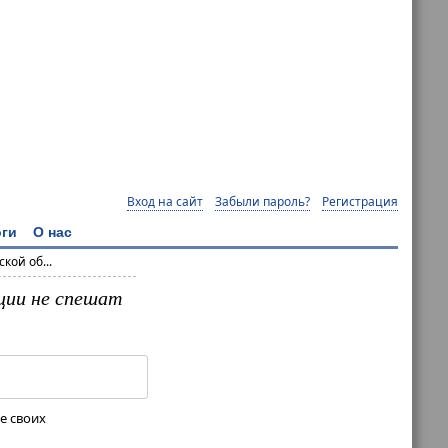
Вход на сайт
Забыли пароль?
Регистрация
ги
О нас
кой об...
ции не спешат
е своих