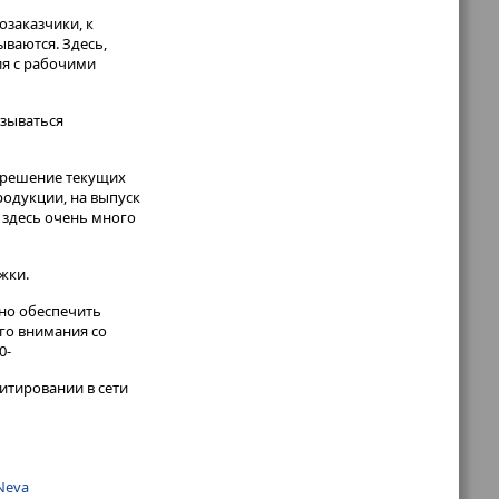
озаказчики, к
ваются. Здесь,
ия с рабочими
азываться
а решение текущих
родукции, на выпуск
 здесь очень много
жки.
жно обеспечить
го внимания со
0-
итировании в сети
Neva