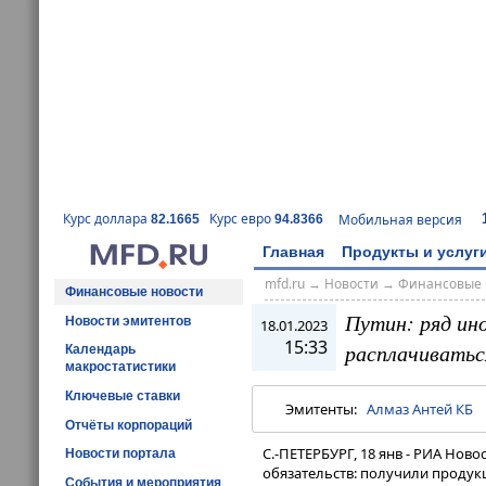
Курс доллара
Курс евро
Мобильная версия
82.1665
94.8366
Главная
Продукты и услуг
mfd.ru
→
Новости
→
Финансовые 
Финансовые новости
Путин: ряд ин
Новости эмитентов
18.01.2023
15:33
расплачиватьс
Календарь
макростатистики
Ключевые ставки
Эмитенты:
Алмаз Антей КБ
Отчёты корпораций
С.-ПЕТЕРБУРГ, 18 янв - РИА Нов
Новости портала
обязательств: получили продукц
События и мероприятия