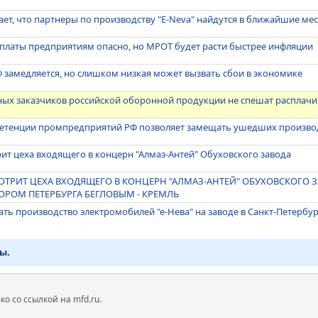
ет, что партнеры по производству "E-Neva" найдутся в ближайшие ме
рплаты предприятиям опасно, но МРОТ будет расти быстрее инфляции
Ф замедляется, но слишком низкая может вызвать сбои в экономике
ных заказчиков российской оборонной продукции не спешат расплачи
петенции промпредприятий РФ позволяет замещать ушедших произво
рит цеха входящего в концерн "Алмаз-Антей" Обуховского завода
ОТРИТ ЦЕХА ВХОДЯЩЕГО В КОНЦЕРН "АЛМАЗ-АНТЕЙ" ОБУХОВСКОГО З
ТОРОМ ПЕТЕРБУРГА БЕГЛОВЫМ - КРЕМЛЬ
ать производство электромобилей "е-Нева" на заводе в Санкт-Петербу
ы.
 со ссылкой на mfd.ru.