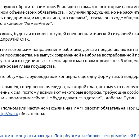
ю нужно обратить внимание. Речь идет о том... что некоторые наши ин
ном объеме своих обязательств. Получили продукцию, но не рассчиты
предприятия, и мы, конечно, это сделаем", - сказал он в ходе общен
о в концерн "Алмаз-Антей".
ались, будет ли в связи с текущей внешнеполитической ситуацией ок
едприятий ОПК.
ы по нескольким направлениям работаем, деньги предоставляются н
ие производства, на выпуск современной наиболее востребованной п
ускаться от единичных экземпляров в массовом количестве. В общем,
агировал глава государства.
о что обсуждал с руководством концерна еще одну форму такой поддер
ок вышел, совершенно очевидно, на второй план, потому что нам ну
енных сил, поэтому возникают некоторые вопросы, требующие особо
 мы посмотрим сейчас. Не буду вдаваться в детали", - добавил Путин. -
(полном или частичном) ссылка на РИА "Новости" обязательна. При ц
tp://ria.ru
обязательна.
дложить мощности завода в Петербурге для сборки электромобилей E-