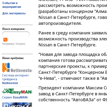
События и
рассмотреть возможность прои
мероприятия
(разработаны концерном "Алмаз
Доп. материалы
Nissan в Санкт-Петербурге, го
автопроизводителя.
Поиск котировок:
Ранее в среду компания заявила
возможность производства эл
Nissan в Санкт-Петербурге​​​.
Например: Газпром
"Новая для завода площадка о
Наши продукты:
компания готова рассматриват
партнерские проекты, к пример
Санкт-Петербурге "Концерном В
Система интернет-
"е-Нева", - отмечают также в "А
трейдинга
NetInvestor
Президент компании Максим Со
завод в Санкт-Петербурге в ян
Сервис
EasyMANi
собственность "АвтоВАЗа" от Ф