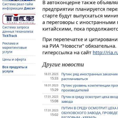
В автоконцерне также объявлял
Система реал-тайм
предприятии планируется перез
информации
Дикси+
старте будут выпускаться мини
а переговоры с иностранными 
Система запроса
китайскими, пока продолжаютс
данных теханализа
TickTrack
При перепечатке и цитировани
Реклама и
на РИА "Новости" обязательна.
маркетинговые
гиперссылка на сайт
http://ria.r
услуги
Цены и оферта
Другие новости
Все продукты и
услуги
Путин: ряд иностранных заказчи
18.01.2023
15:33
расплачиваться
Путин: уровень компетенции пр
18.01.2023
15:29
производителей
Путин в среду осмотрит цеха вхо
17.01.2023
15:08
завода
ПУТИН В СРЕДУ ОСМОТРИТ ЦЕХА
17.01.2023
ОБУХОВСКОГО ЗАВОДА, ПРОВЕДЕТ
15:02
БЕГЛОВЫМ - КРЕМЛЬ