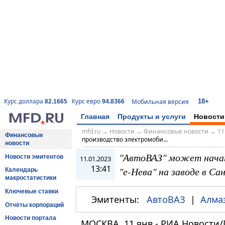
18+
Курс доллара
Курс евро
Мобильная версия
82.1665
94.8366
Главная
Продукты и услуги
Новости
mfd.ru
→
Новости
→
Финансовые новости
→
11
Финансовые
производство электромоби...
новости
"АвтоВАЗ" может начат
Новости эмитентов
11.01.2023
13:41
"е-Нева" на заводе в С
Календарь
макростатистики
Ключевые ставки
Эмитенты:
АвтоВАЗ
|
Алма
Отчёты корпораций
Новости портала
МОСКВА, 11 янв - РИА Новости/