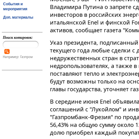
События и
Владимира Путина о запрете с
мероприятия
инвесторов в российских энер
Доп. материалы
итальянской Enel и финской Fo
активов, сообщает газета "Ком
Поиск котировок:
Указ президента, подписанный 
текущего года любые сделки с 
недружественных стран в стра
Например: Газпром
недропользователях, а также в
поставляют тепло и электроэнер
будут возможны только на осн
главы государства, уточняет газ
В середине июня Enel объявил
соглашений с "Лукойлом" и и
"Газпромбанк-Фрезия" по продаж
56,43% на общую сумму около 
долю приобрел каждый покупат