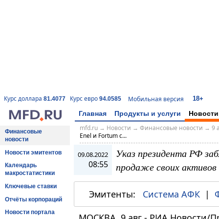
18+
Курс доллара
Курс евро
Мобильная версия
81.4077
94.0585
Главная
Продукты и услуги
Новости
mfd.ru
→
Новости
→
Финансовые новости
→
9 
Финансовые
Enel и Fortum с...
новости
Указ президента РФ забл
Новости эмитентов
09.08.2022
08:55
продаже своих активов
Календарь
макростатистики
Ключевые ставки
Эмитенты:
Система АФК
|
Отчёты корпораций
Новости портала
МОСКВА, 9 авг - РИА Новости/П