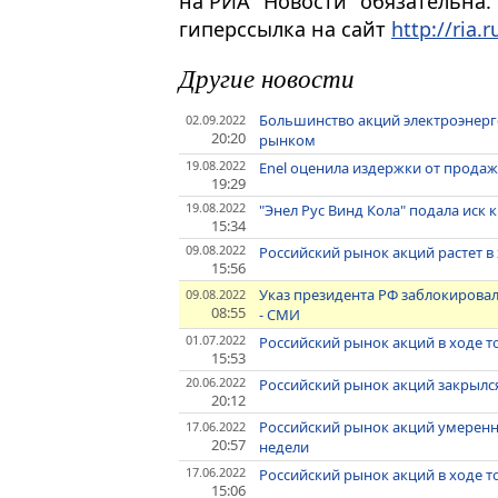
на РИА "Новости" обязательна.
гиперссылка на сайт
http://ria.r
Другие новости
Большинство акций электроэнерг
02.09.2022
20:20
рынком
19.08.2022
Enel оценила издержки от продажи
19:29
19.08.2022
"Энел Рус Винд Кола" подала иск 
15:34
09.08.2022
Российский рынок акций растет в
15:56
Указ президента РФ заблокировал
09.08.2022
08:55
- СМИ
01.07.2022
Российский рынок акций в ходе то
15:53
20.06.2022
Российский рынок акций закрылся
20:12
Российский рынок акций умеренно
17.06.2022
20:57
недели
17.06.2022
Российский рынок акций в ходе т
15:06