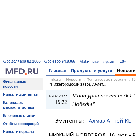
18+
Курс доллара
Курс евро
Мобильная версия
82.1665
94.8366
Главная
Продукты и услуги
Новости
mfd.ru
→
Новости
→
Финансовые новости
→
16
Финансовые
"Нижегородский завод 70-лет...
новости
Мантуров посетил АО "
Новости эмитентов
16.07.2022
15:22
Победы"
Календарь
макростатистики
Ключевые ставки
Эмитенты:
Алмаз Антей КБ
Отчёты корпораций
Новости портала
НИЖНИЙ НОВГОРОД, 16 июл - РИ