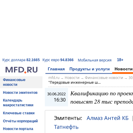
18+
Курс доллара
Курс евро
Мобильная версия
82.1665
94.8366
Главная
Продукты и услуги
Новости
mfd.ru
→
Новости
→
Финансовые новости
→
30
Финансовые
"Передовые инженерные ш...
новости
Квалификацию по проек
Новости эмитентов
30.06.2022
16:30
повысят 28 тыс препод
Календарь
макростатистики
Ключевые ставки
Эмитенты:
Алмаз Антей КБ
Отчёты корпораций
Татнефть
Новости портала