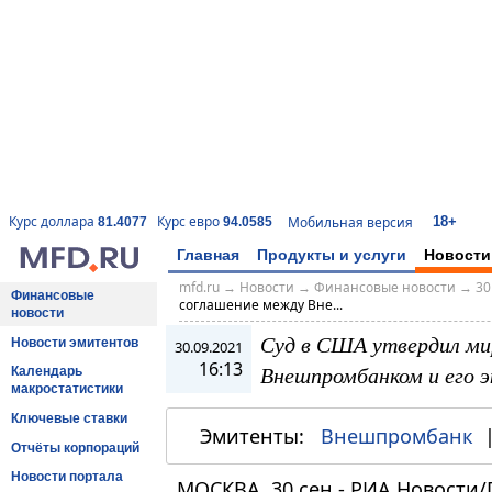
18+
Курс доллара
Курс евро
Мобильная версия
81.4077
94.0585
Главная
Продукты и услуги
Новости
mfd.ru
→
Новости
→
Финансовые новости
→
30
Финансовые
соглашение между Вне...
новости
Суд в США утвердил ми
Новости эмитентов
30.09.2021
16:13
Внешпромбанком и его э
Календарь
макростатистики
Ключевые ставки
Эмитенты:
Внешпромбанк
Отчёты корпораций
Новости портала
МОСКВА, 30 сен - РИА Новости