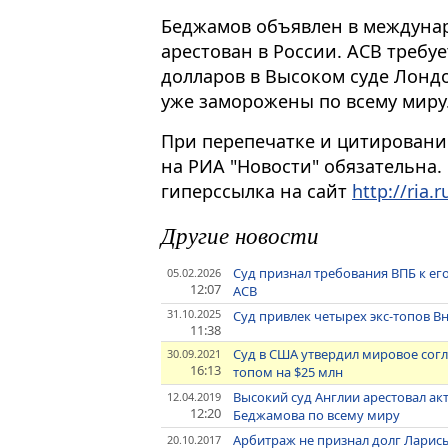
Беджамов объявлен в междуна
арестован в России. АСВ требуе
долларов в Высоком суде Лондо
уже заморожены по всему миру
При перепечатке и цитировани
на РИА "Новости" обязательна.
гиперссылка на сайт
http://ria.r
Другие новости
Суд признал требования ВПБ к его
05.02.2026
12:07
АСВ
31.10.2025
Суд привлек четырех экс-топов В
11:38
Суд в США утвердил мировое сог
30.09.2021
16:13
топом на $25 млн
Высокий суд Англии арестовал а
12.04.2019
12:20
Беджамова по всему миру
Арбитраж не признал долг Лари
20.10.2017