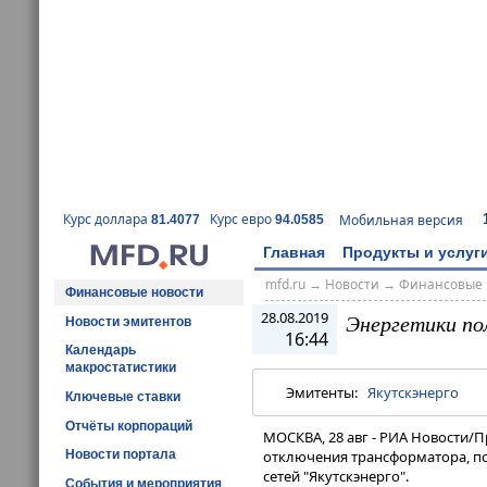
Курс доллара
Курс евро
Мобильная версия
81.4077
94.0585
Главная
Продукты и услуг
mfd.ru
→
Новости
→
Финансовые 
Финансовые новости
28.08.2019
Энергетики по
Новости эмитентов
16:44
Календарь
макростатистики
Эмитенты:
Якутскэнерго
Ключевые ставки
Отчёты корпораций
МОСКВА, 28 авг - РИА Новости/
Новости портала
отключения трансформатора, по
сетей "Якутскэнерго".
События и мероприятия