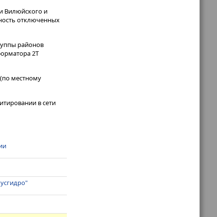
ли Вилюйского и
щность отключенных
руппы районов
форматора 2Т
 (по местному
итировании в сети
ии
Русгидро"