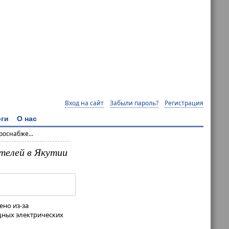
Вход на сайт
Забыли пароль?
Регистрация
ги
О нас
оснабже...
телей в Якутии
ено из-за
дных электрических