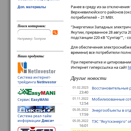
Ранее в среду из-за отключени
Доп. материалы
Верхневилюйского районов (око
потребителей – 21 МВт.
Поиск котировок:
"Энергетики Западных электрич
Якутии, прерванное 28 августа 
подстанции 220 кВ "Сунтар"", - 
Например: Газпром
Для обеспечения электроснабжен
времени) все потребители полн
Наши продукты:
При перепечатке и цитировании 
Интернет гиперссылка на сайт
ht
Другие новости
Система интернет-
трейдинга
NetInvestor
01.02.2023
Восстановительные р
23:40
01.11.2022
Мобилизованные сот
Сервис
EasyMANi
12:54
05.05.2022
Энергообъекты в от
17:59
Система реал-тайм
информации
05.05.2022
ТЭС "Якутскэнерго" 
Дикси+
16:01