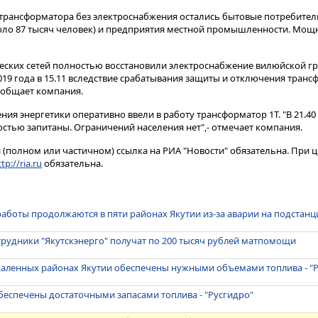
я трансформатора без электроснабжения остались бытовые потребите
ло 87 тысяч человек) и предприятия местной промышленности​​​. Мо
еских сетей полностью восстановили электроснабжение вилюйской г
2019 года в 15.11 вследствие срабатывания защиты и отключения транс
сообщает компания.
ия энергетики оперативно ввели в работу трансформатор 1Т. "В 21.40
остью запитаны. Ограничений населения нет",- отмечает компания.
(полном или частичном) ссылка на РИА "Новости" обязательна. При ц
tp://ria.ru
обязательна.
аботы продолжаются в пяти районах Якутии из-за аварии на подстанц
рудники "Якутскэнерго" получат по 200 тысяч рублей матпомощи
даленных районах Якутии обеспечены нужными объемами топлива - "
обеспечены достаточными запасами топлива - "Русгидро"