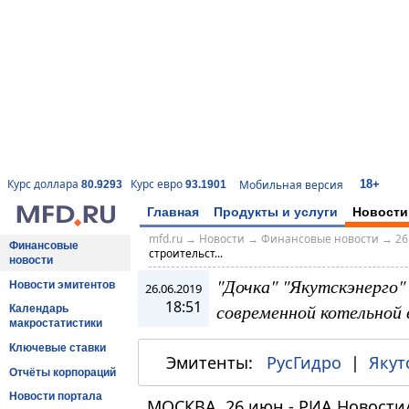
18+
Курс доллара
Курс евро
Мобильная версия
80.9293
93.1901
Главная
Продукты и услуги
Новости
mfd.ru
→
Новости
→
Финансовые новости
→
26
Финансовые
строительст...
новости
"Дочка" "Якутскэнерго"
Новости эмитентов
26.06.2019
18:51
современной котельной 
Календарь
макростатистики
Ключевые ставки
Эмитенты:
РусГидро
|
Якут
Отчёты корпораций
Новости портала
МОСКВА, 26 июн - РИА Новости