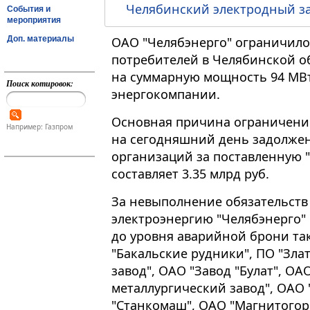
Челябинский электродный з
События и
мероприятия
Доп. материалы
ОАО "Челябэнерго" ограничило
потребителей в Челябинской о
на суммарную мощность 94 МВт
Поиск котировок:
энергокомпании.
Основная причина ограничений
Например: Газпром
на сегодняшний день задолже
организаций за поставленную 
составляет 3.35 млрд руб.
За невыполнение обязательств
электроэнергию "Челябэнерго"
до уровня аварийной брони та
"Бакальские рудники", ПО "Зл
завод", ОАО "Завод "Булат", О
металлургический завод", ОАО
"Станкомаш", ОАО "Магнитогор