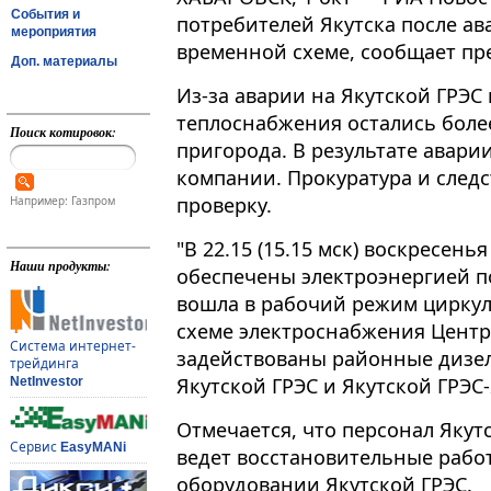
События и
потребителей Якутска после ав
мероприятия
временной схеме, сообщает пре
Доп. материалы
Из-за аварии на Якутской ГРЭС 
теплоснабжения остались более
Поиск котировок:
пригорода. В результате авари
компании. Прокуратура и след
проверку.
Например: Газпром
"В 22.15 (15.15 мск) воскресень
Наши продукты:
обеспечены электроэнергией по
вошла в рабочий режим циркул
схеме электроснабжения Центр
Система интернет-
задействованы районные дизе
трейдинга
Якутской ГРЭС и Якутской ГРЭС-
NetInvestor
Отмечается, что персонал Яку
Сервис
EasyMANi
ведет восстановительные раб
оборудовании Якутской ГРЭС.