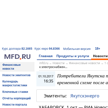
18+
Курс доллара
Курс евро
Мобильная версия
82.1665
94.8366
Главная
Продукты и услуги
Новости
mfd.ru
→
Новости
→
Финансовые новости
→
1 
Финансовые
к электроснабжен...
новости
Потребители Якутска п
Новости эмитентов
01.10.2017
16:35
временной схеме после 
Календарь
макростатистики
Ключевые ставки
Эмитенты:
Якутскэнерго
Отчёты корпораций
Новости портала
ХАБАРОВСК, 1 окт — РИА Новос