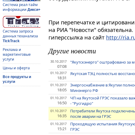
Система реал-тайм
информации
Дикси+
При перепечатке и цитировани
на РИА "Новости" обязательна.
Система запроса
данных теханализа
гиперссылка на сайт
http://ria.r
TickTrack
Другие новости
Реклама и
маркетинговые
услуги
30.10.2017
"Якутскэнерго" оштрафовано за м
07:08
Цены и оферта
01.10.2017
Якутская ТЭЦ полностью восстано
Все продукты и
18:31
услуги
Энергоснабжение в Якутии полнос
01.10.2017
18:05
Минэнерго РФ
ЧП на Якутской ГРЭС показало ва
01.10.2017
16:50
- "Русгидро"
Потребители Якутска подключены
01.10.2017
16:35
после аварии на ГРЭС
Проходящую испытания Якутскую 
01.10.2017
15:21
ГРЭС