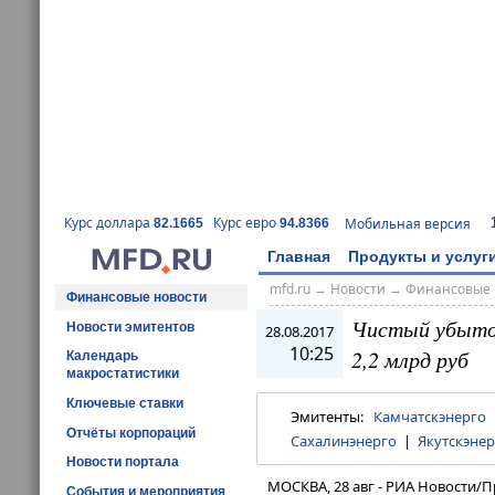
Курс доллара
Курс евро
Мобильная версия
82.1665
94.8366
Главная
Продукты и услуг
mfd.ru
→
Новости
→
Финансовые 
Финансовые новости
Чистый убыток
Новости эмитентов
28.08.2017
10:25
2,2 млрд руб
Календарь
макростатистики
Ключевые ставки
Эмитенты:
Камчатскэнерго
Отчёты корпораций
Сахалинэнерго
|
Якутскэнер
Новости портала
МОСКВА, 28 авг - РИА Новости/П
События и мероприятия