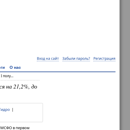
Вход на сайт
Забыли пароль?
Регистрация
ги
О нас
 полу...
я на 21,2%, до
Гидро
|
по МСФО в первом