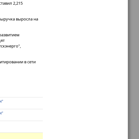
тавил 2,215
 Выручка выросла на
 развитием
дят
тскэнерго",
итировании в сети
и"
и"