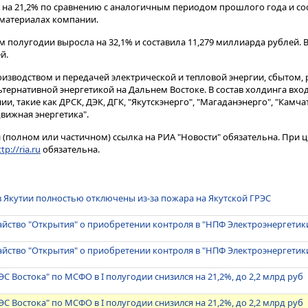
 на 21,2% по сравнению с аналогичным периодом прошлого года и сос
 материалах компании.
ом полугодии выросла на 32,1% и составила 11,279 миллиарда рублей.
й.
оизводством и передачей электрической и тепловой энергии, сбытом,
ернативной энергетикой на Дальнем Востоке. В состав холдинга вхо
, такие как ДРСК, ДЭК, ДГК, "Якутскэнерго", "Магаданэнерго", "Камча
движная энергетика".
(полном или частичном) ссылка на РИА "Новости" обязательна. При ц
tp://ria.ru
обязательна.
в Якутии полностью отключены из-за пожара на Якутской ГРЭС
йство "Открытия" о приобретении контроля в "НПФ Электроэнергетик
йство "Открытия" о приобретении контроля в "НПФ Электроэнергетик
С Востока" по МСФО в I полугодии снизился на 21,2%, до 2,2 млрд руб
С Востока" по МСФО в I полугодии снизился на 21,2%, до 2,2 млрд руб