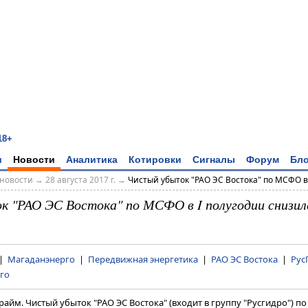
18+
и
Новости
Аналитика
Котировки
Сигналы
Форум
Бло
новости
→
28 августа 2017 г.
→
Чистый убыток "РАО ЭС Востока" по МСФО в I
 "РАО ЭС Востока" по МСФО в I полугодии снизилс
|
Магаданэнерго
|
Передвижная энергетика
|
РАО ЭС Востока
|
Рус
го
райм. Чистый убыток "РАО ЭС Востока" (входит в группу "Русгидро") 