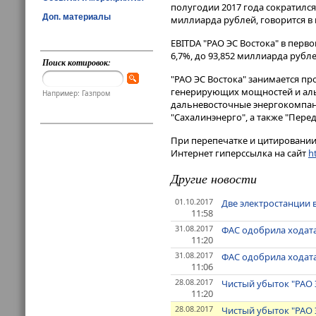
полугодии 2017 года сократился
Доп. материалы
миллиарда рублей, говорится в
EBITDA "РАО ЭС Востока" в перв
6,7%, до 93,852 миллиарда рубле
Поиск котировок:
"РАО ЭС Востока" занимается пр
генерирующих мощностей и альт
Например: Газпром
дальневосточные энергокомпании
"Сахалинэнерго", а также "Пере
При перепечатке и цитировании 
Интернет гиперссылка на сайт
ht
Другие новости
01.10.2017
Две электростанции 
11:58
31.08.2017
ФАС одобрила ходата
11:20
31.08.2017
ФАС одобрила ходата
11:06
28.08.2017
Чистый убыток "РАО Э
11:20
28.08.2017
Чистый убыток "РАО Э