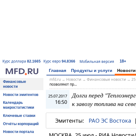
18+
Курс доллара
Курс евро
Мобильная версия
82.1665
94.8366
Главная
Продукты и услуги
Новости
mfd.ru
→
Новости
→
Финансовые новости
→
25
Финансовые
позволяют пр...
новости
Долги перед "Теплоэнер
Новости эмитентов
25.07.2017
16:50
к завозу топлива на сев
Календарь
макростатистики
Ключевые ставки
Эмитенты:
РАО ЭС Востока
Отчёты корпораций
Новости портала
МОСКВА, 25 июл - РИА Новости