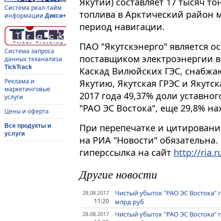
Якутии) составляет 17 тысяч т
Система реал-тайм
топлива в Арктический район 
информации
Дикси+
период навигации.
ПАО "Якутскэнерго" является 
Система запроса
поставщиком электроэнергии в 
данных теханализа
TickTrack
Каскад Вилюйских ГЭС, снабж
Реклама и
Якутию, Якутская ГРЭС и Якутс
маркетинговые
2017 года 49,37% доли уставно
услуги
"РАО ЭС Востока", еще 29,8% на
Цены и оферта
При перепечатке и цитировани
Все продукты и
услуги
на РИА "Новости" обязательна.
гиперссылка на сайт
http://ria.r
Другие новости
Чистый убыток "РАО ЭС Востока" п
28.08.2017
11:20
млрд руб
Чистый убыток "РАО ЭС Востока" п
28.08.2017