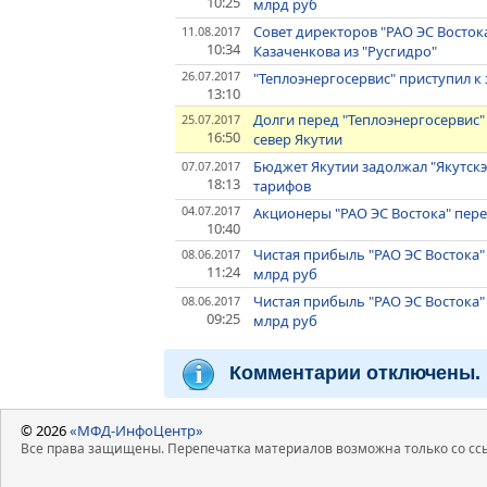
10:25
млрд руб
Совет директоров "РАО ЭС Восток
11.08.2017
10:34
Казаченкова из "Русгидро"
26.07.2017
"Теплоэнергосервис" приступил к 
13:10
Долги перед "Теплоэнергосервис"
25.07.2017
16:50
север Якутии
Бюджет Якутии задолжал "Якутскэ
07.07.2017
18:13
тарифов
04.07.2017
Акционеры "РАО ЭС Востока" пере
10:40
Чистая прибыль "РАО ЭС Востока" п
08.06.2017
11:24
млрд руб
Чистая прибыль "РАО ЭС Востока" п
08.06.2017
09:25
млрд руб
Комментарии отключены.
© 2026
«МФД-ИнфоЦентр»
Все права защищены. Перепечатка материалов возможна только со ссы