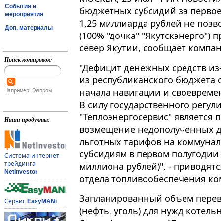
События и
бюджетных субсидий за первое 
мероприятия
1,25 миллиарда рублей не позв
Доп. материалы
(100% "дочка" "Якутскэнерго") 
север Якутии, сообщает компан
Поиск котировок:
"Дефицит денежных средств из
из республиканского бюджета 
начала навигации и своевремен
Например: Газпром
В силу государственного регу
"Теплоэнергосервис" является 
Наши продукты:
возмещение недополученных до
льготных тарифов на коммунал
субсидиям в первом полугодии 
Система интернет-
трейдинга
миллиона рублей)", - приводят
NetInvestor
отдела топливообеспечения ко
Запланированный объем перево
Сервис
EasyMANi
(нефть, уголь) для нужд котель