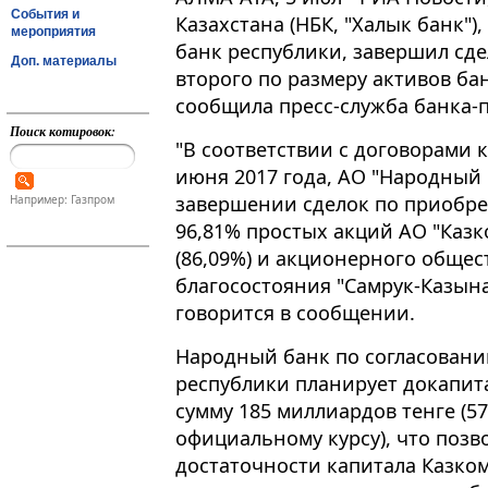
События и
Казахстана (НБК, "Халык банк"
мероприятия
банк республики, завершил сде
Доп. материалы
второго по размеру активов ба
сообщила пресс-служба банка-п
Поиск котировок:
"В соответствии с договорами
июня 2017 года, АО "Народный 
завершении сделок по приобр
Например: Газпром
96,81% простых акций АО "Казк
(86,09%) и акционерного обще
благосостояния "Самрук-Казына"
говорится в сообщении.
Народный банк по согласован
республики планирует докапит
сумму 185 миллиардов тенге (5
официальному курсу), что поз
достаточности капитала Казко