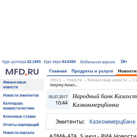
18+
Курс доллара
Курс евро
Мобильная версия
82.1665
94.8366
Главная
Продукты и услуги
Новости
mfd.ru
→
Новости
→
Финансовые новости
→
5 
Финансовые
покупку Казко...
новости
Народный банк Казахст
Новости эмитентов
05.07.2017
10:44
Казкоммерцбанка
Календарь
макростатистики
Ключевые ставки
Эмитенты:
Казкоммерцбанк
Отчёты корпораций
Новости портала
АЛМА-АТА, 5 июл - РИА Новост