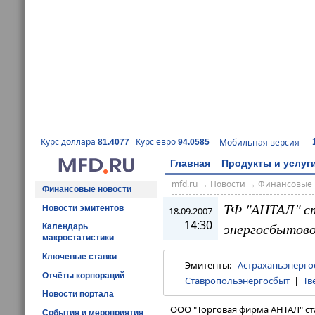
Курс доллара
Курс евро
Мобильная версия
81.4077
94.0585
Главная
Продукты и услуг
mfd.ru
→
Новости
→
Финансовые 
Финансовые новости
ТФ "АНТАЛ" ст
Новости эмитентов
18.09.2007
14:30
энергосбытово
Календарь
макростатистики
Ключевые ставки
Эмитенты:
Астраханьэнерго
Отчёты корпораций
Ставропольэнергосбыт
|
Тв
Новости портала
ООО "Торговая фирма АНТАЛ" ст
События и мероприятия