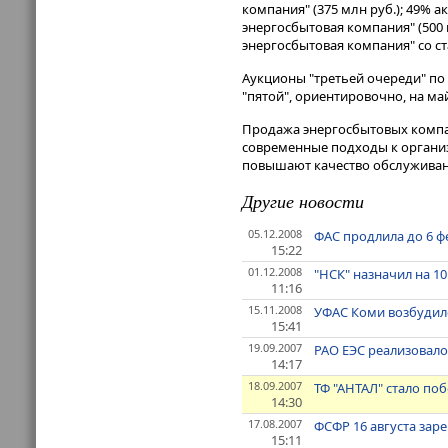
компания" (375 млн руб.); 49% 
энергосбытовая компания" (500 м
энергосбытовая компания" со ст
Аукционы "третьей очереди" по п
"пятой", ориентировочно, на май
Продажа энергосбытовых компа
современные подходы к организ
повышают качество обслуживани
Другие новости
05.12.2008
ФАС продлила до 6 ф
15:22
01.12.2008
"НСК" назначил на 1
11:16
15.11.2008
УФАС Коми возбудил
15:41
19.09.2007
РАО ЕЭС реализовало
14:17
18.09.2007
ТФ "АНТАЛ" стало по
14:30
17.08.2007
ФСФР 16 августа зар
15:11