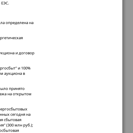
 ЕЭС.
ыла определена на
ергетическая
укциона и договор
ргосбыт" и 100%
ам аукциона в
было принято
дажа на открытом
энергосбытовых
нных сегодня на
ая сбытовая
" (300 млн руб.);
госбытовая