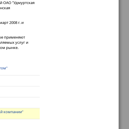
ий ОАО "Удмуртская
анская
арт 2008 г. и
рые применяют
ляемых услуг и
ном рынке.
том"
ой компании"