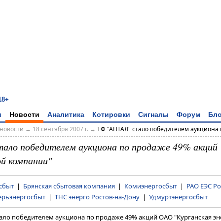
18+
и
Новости
Аналитика
Котировки
Сигналы
Форум
Бло
новости
→
18 сентября 2007 г.
→
ТФ "АНТАЛ" стало победителем аукциона п
ало победителем аукциона по продаже 49% акций 
й компании"
сбыт
|
Брянская сбытовая компания
|
Комиэнергосбыт
|
РАО ЕЭС Ро
ерьэнергосбыт
|
ТНС энерго Ростов-на-Дону
|
Удмуртэнергосбыт
ало победителем аукциона по продаже 49% акций ОАО "Курганская э