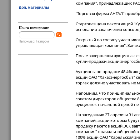
компания", принадлежащих РАО 
Доп. материалы
"Торговая фирма АНТАЛ" приобре
Стартовая цена пакета акций "
Поиск котировок:
основании заключения консорц
Открытый по составу участнико
Например: Газпром
управляющая компания". Заявки 
После завершения аукциона с е
купли-продажи акций энергосб
Аукционы по продаже 48.4% акц
акций ОАО "Хакасэнергосбыт" се
торгах должно участвовать не м
Напомним, что принципиальное 
советом директоров общества 8 
аукционе с начальной ценой н
На заседаниях 27 апреля и 31 а
компаний, акции которых будут
продажу пакетов акций ЭСК завт
компания" с начальной ценой в 
100% акций ОАО "Карельская эне