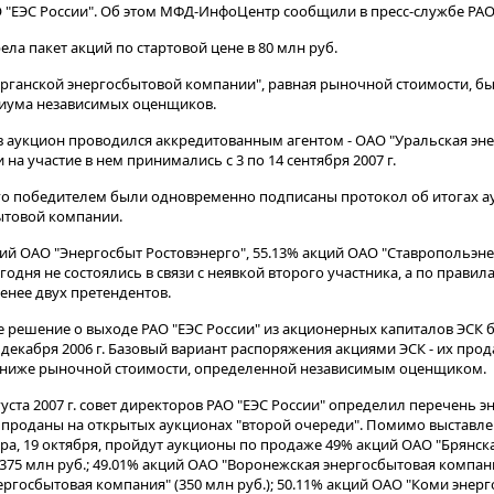
"ЕЭС России". Об этом МФД-ИнфоЦентр сообщили в пресс-службе РАО
ла пакет акций по стартовой цене в 80 млн руб.
Курганской энергосбытовой компании", равная рыночной стоимости, б
иума независимых оценщиков.
в аукцион проводился аккредитованным агентом - ОАО "Уральская эн
на участие в нем принимались с 3 по 14 сентября 2007 г.
го победителем были одновременно подписаны протокол об итогах а
ытовой компании.
ий ОАО "Энергосбыт Ростовэнерго", 55.13% акций ОАО "Ставропольэне
годня не состоялись в связи с неявкой второго участника, а по правил
енее двух претендентов.
решение о выходе РАО "ЕЭС России" из акционерных капиталов ЭСК 
декабря 2006 г. Базовый вариант распоряжения акциями ЭСК - их про
е ниже рыночной стоимости, определенной независимым оценщиком.
вгуста 2007 г. совет директоров РАО "ЕЭС России" определил перечень 
 проданы на открытых аукционах "второй очереди". Помимо выставле
ра, 19 октября, пройдут аукционы по продаже 49% акций ОАО "Брянск
375 млн руб.; 49.01% акций ОАО "Воронежская энергосбытовая компания
ргосбытовая компания" (350 млн руб.); 50.11% акций ОАО "Коми энер