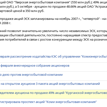
акций ОАО "Тверская энергосбытовая компания" (550 млн руб.); 49% акц
лн руб.), а 5 октября - аукцион по продаже 48.66% акций ОАО "Астрах
артовой ценой в 350 млн руб.
родаже акций ЭСК запланированы на ноябрь 2007 г., "четвертой" - на м
 2008 г.
ний позволит значительно увеличить число независимых ЭСК, кото
ации сбытовой деятельности, постоянно наращивая спектр предостав
я потребителей в связи с ростом конкуренции между ЭСК на рознич
евраля рассмотрение ходатайства КЭС об управлении "Комиэнергосбы
0 февраля внеочередное собрание акционеров
о дело против энергосбытовой компании
 на открытом аукционе 3 пакета акций энергосбытовых компаний
бедителем аукциона по продаже 49% акций "Курганской энергосбытов
егистрировала проспект акций "Коми энергосбытовая компания"