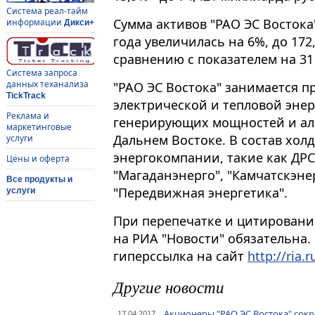
Система реал-тайм
Сумма активов "РАО ЭС Востока
информации
Дикси+
года увеличилась на 6%, до 17
сравнению с показателем на 31 
Система запроса
данных теханализа
"РАО ЭС Востока" занимается п
TickTrack
электрической и тепловой энер
Реклама и
генерирующих мощностей и ал
маркетинговые
Дальнем Востоке. В состав хол
услуги
энергокомпании, такие как ДРСК
Цены и оферта
"Магаданэнерго", "Камчатскэнер
Все продукты и
"Передвижная энергетика".
услуги
При перепечатке и цитировани
на РИА "Новости" обязательна.
гиперссылка на сайт
http://ria.r
Другие новости
Акционеры "РАО ЭС Востока" сокр
17.04.2017