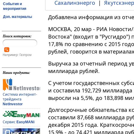
Сахалинэнерго
|
Якутскэнер
События и
мероприятия
Добавлена информация из отче
Доп. материалы
МОСКВА, 20 мар - РИА Новости
Востока" (входит в "Русгидро")
Поиск котировок:
17,8% по сравнению с 2015 год
рублей, говорится в материала
Например: Газпром
Выручка за отчетный период ув
миллиарда рублей.
Наши продукты:
С учетом государственных субс
и составила 192,729 миллиард
Система интернет-
выросли на 5,5%, до 183,898 ми
трейдинга
NetInvestor
Долгосрочные обязательства ко
составили 87,668 миллиарда руб
Сервис
EasyMANi
декабря 2015 года. Краткосроч
15,9% - до 74,421 миллиарда ру