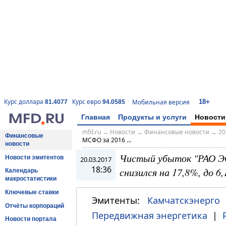
18+
Курс доллара
Курс евро
Мобильная версия
81.4077
94.0585
Главная
Продукты и услуги
Новости
mfd.ru
→
Новости
→
Финансовые новости
→
20
Финансовые
МСФО за 2016 ...
новости
Чистый убыток "РАО ЭС
Новости эмитентов
20.03.2017
18:36
снизился на 17,8%, до 6,
Календарь
макростатистики
Ключевые ставки
Эмитенты:
Камчатскэнерго
Отчёты корпораций
Передвижная энергетика
|
Новости портала