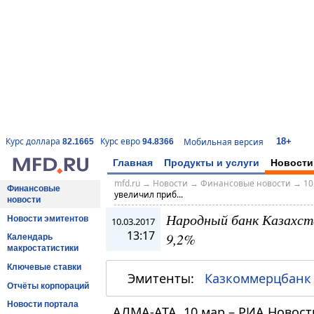
18+
Курс доллара
Курс евро
Мобильная версия
82.1665
94.8366
Главная
Продукты и услуги
Новости
mfd.ru
→
Новости
→
Финансовые новости
→
10
Финансовые
увеличил приб...
новости
Народный банк Казахста
Новости эмитентов
10.03.2017
13:17
9,2%
Календарь
макростатистики
Ключевые ставки
Эмитенты:
Казкоммерцбанк
Отчёты корпораций
Новости портала
АЛМА-АТА, 10 мар – РИА Новос