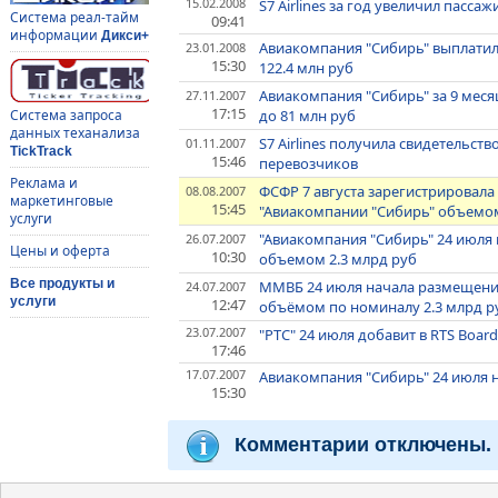
15.02.2008
S7 Airlines за год увеличил пасс
Система реал-тайм
09:41
информации
Дикси+
Авиакомпания "Сибирь" выплатил
23.01.2008
15:30
122.4 млн руб
Авиакомпания "Сибирь" за 9 меся
27.11.2007
17:15
до 81 млн руб
Система запроса
данных теханализа
S7 Airlines получила свидетельст
01.11.2007
TickTrack
15:46
перевозчиков
Реклама и
ФСФР 7 августа зарегистрировала
08.08.2007
маркетинговые
15:45
"Авиакомпании "Сибирь" объемом
услуги
"Авиакомпания "Сибирь" 24 июля
26.07.2007
Цены и оферта
10:30
объемом 2.3 млрд руб
Все продукты и
ММВБ 24 июля начала размещение
24.07.2007
услуги
12:47
объёмом по номиналу 2.3 млрд р
23.07.2007
"РТС" 24 июля добавит в RTS Boar
17:46
17.07.2007
Авиакомпания "Сибирь" 24 июля 
15:30
Комментарии отключены.