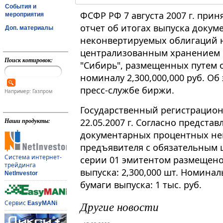
События и
ФСФР РФ 7 августа 2007 г. при
мероприятия
отчет об итогах выпуска доку
Доп. материалы
неконвертируемых облигаций н
централизованным хранением 
Поиск котировок:
"Сибирь", размещенных путем 
номиналу 2,300,000,000 руб. 
пресс-службе биржи.
Например: Газпром
Государственный регистрационн
22.05.2007 г. Согласно предста
Наши продукты:
документарных процентных не
предъявителя с обязательным
Система интернет-
серии 01 эмитентом размещено
трейдинга
выпуска: 2,300,000 шт. Номина
NetInvestor
бумаги выпуска: 1 тыс. руб.
Другие новости
Сервис
EasyMANi