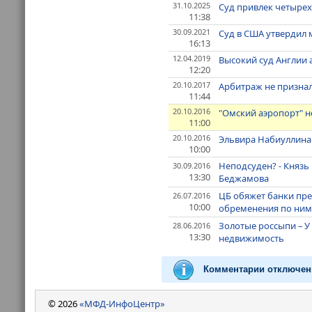
31.10.2025
Суд привлек четырех
11:38
30.09.2021
Суд в США утвердил
16:13
12.04.2019
Высокий суд Англии
12:20
20.10.2017
Арбитраж не призна
11:44
20.10.2016
"Омский аэропорт" н
11:00
20.10.2016
Эльвира Набиуллина:
10:00
Неподсуден? - Князь
30.09.2016
13:30
Беджамова
ЦБ обяжет банки пре
26.07.2016
10:00
обременения по ни
Золотые россыпи – У
28.06.2016
13:30
недвижимость
Комментарии отключен
© 2026
«МФД-ИнфоЦентр»