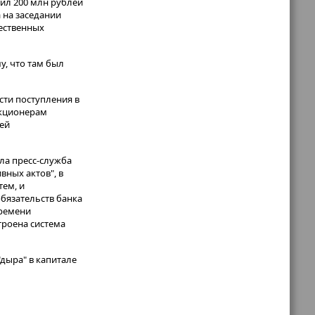
тил 200 млн рублей
а на заседании
ественных
у, что там был
сти поступления в
акционерам
лей
ла пресс-служба
вных актов", в
тем, и
бязательств банка
времени
троена система
дыра" в капитале