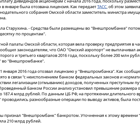
ыплату дивидендов акционерам с начала 2016 года, поскольку размес
 в январе была отозвана лицензия. Как передает
ТАСС
, об этом заявил
онодательного собрания Омской области заместитель министра имущ
на.
зала Старухина. - Средства были размещены во "Внешпромбанке" потом
десятку по процентам".
ной палаты Омской области, которая вела проверку предприятия в ча
сообщил законодателям, что ОАО "Омский аэропорт" не выплачивал 
торого и третьего кварталов 2016 года, поскольку более 200 млн руб
" во "Внешпромбанке".
21 января 2016 года отозвал лицензию у "Внешпромбанка". Как сообщи
ято в связи "с неисполнением банком федеральных законов и нормати
йствии легализации (отмыванию) доходов, полученных преступным пу
Проведенный Банком России анализ установил превышение размера о
ло 187.4 млрд рублей. По данным ЦБ РФ, на протяжении длительного 
 проводились разнообразные операции по выводу активов, была пос
ы признал "Внешпромбанк" банкротом. Уточненная к этому времени "
ла 210 млрд рублей.