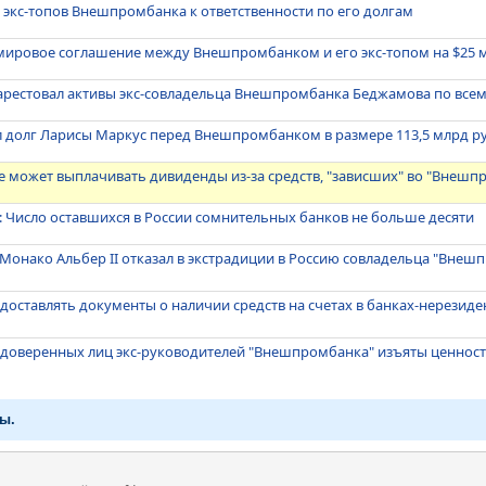
 экс-топов Внешпромбанка к ответственности по его долгам
 мировое соглашение между Внешпромбанком и его экс-топом на $25 
 арестовал активы экс-совладельца Внешпромбанка Беджамова по все
л долг Ларисы Маркус перед Внешпромбанком в размере 113,5 млрд р
е может выплачивать дивиденды из-за средств, "зависших" во "Внешп
 Число оставшихся в России сомнительных банков не больше десяти
 Монако Альбер II отказал в экстрадиции в Россию совладельца "Внеш
доставлять документы о наличии средств на счетах в банках-нерезиден
м
 доверенных лиц экс-руководителей "Внешпромбанка" изъяты ценност
ы.