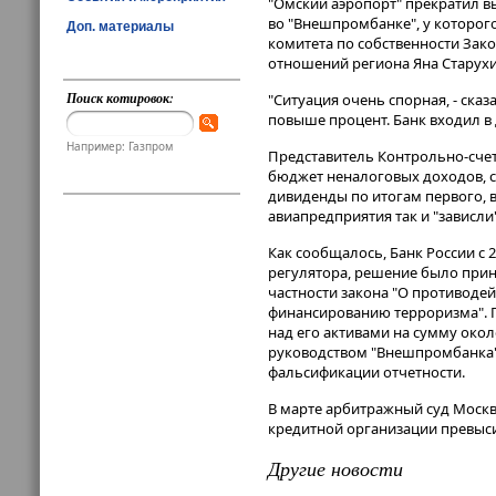
"Омский аэропорт" прекратил в
во "Внешпромбанке", у которого
Доп. материалы
комитета по собственности Зак
отношений региона Яна Старухи
Поиск котировок:
"Ситуация очень спорная, - ска
повыше процент. Банк входил в 
Например: Газпром
Представитель Контрольно-счет
бюджет неналоговых доходов, 
дивиденды по итогам первого, в
авиапредприятия так и "зависли
Как сообщалось, Банк России с 
регулятора, решение было прин
частности закона "O противоде
финансированию терроризма". 
над его активами на сумму око
руководством "Внешпромбанка"
фальсификации отчетности.
В марте арбитражный суд Москв
кредитной организации превыси
Другие новости