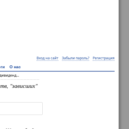
Вход на сайт
Забыли пароль?
Регистрация
ги
О нас
дивиденд...
тв, "зависших"