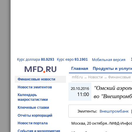
Курс доллара
Курс евро
Мобильная версия
80.9293
93.1901
Главная
Продукты и услуг
mfd.ru
→
Новости
→
Финансовые 
Финансовые новости
"Омский аэроп
Новости эмитентов
20.10.2016
11:00
во "Внешпромб
Календарь
макростатистики
Ключевые ставки
Эмитенты:
Внешпромбанк
Отчёты корпораций
Москва, 20 октября. /МФД-Инфо
Новости портала
События и мероприятия