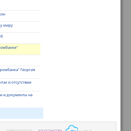
млн
му миру
уб
ромбанке"
промбанка" Георгия
тах и отсутствии
и и документы на