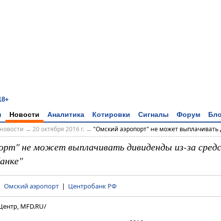
18+
и
Новости
Аналитика
Котировки
Сигналы
Форум
Бло
новости
→
20 октября 2016 г.
→
"Омский аэропорт" не может выплачивать 
орт" не может выплачивать дивиденды из-за средс
анке"
|
Омский аэропорт
|
Центробанк РФ
Центр, MFD.RU/