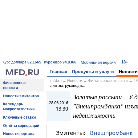
18+
Курс доллара
Курс евро
Мобильная версия
82.1665
94.8366
Главная
Продукты и услуги
Новости
mfd.ru
→
Новости
→
Финансовые новости
→
28
Финансовые
лиц экс-руководи...
новости
Золотые россыпи – У д
Новости эмитентов
28.06.2016
"Внешпромбанка" изъя
Календарь
13:30
макростатистики
недвижимость
Ключевые ставки
Отчёты корпораций
Эмитенты:
Внешпромбанк
Новости портала