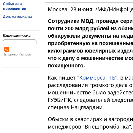
События и
Москва, 28 июня. /МФД-ИнфоЦе
мероприятия
Доп. материалы
Сотрудники МВД, проведя сери
почти 200 млрд рублей из оба
обнаружили документы на недв
Поиск котировок:
приобретенную на похищенные 
килограммов ювелирных издели
Например: Газпром
что к делу о мошенничестве м
похищенного.
Как пишет
"КоммерсантЪ"
, в м
расследования громкого дела 
мошенничестве было задейство
ГУЭБиПК, следователей следств
спецназ Нацгвардии.
Обыски в квартирах и загород
менеджеров "Внешпромбанка", 