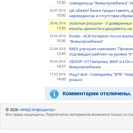
13:30
совладельца "Внешпромбанка" Г
ЦБ обяжет банки предоставлять д
26.07.2016
10:00
нерезидентах и отсутствии обре
Золотые россыпи – У доверенных
28.06.2016
13:30
изъяты ценности и документы н
Inside – АСВ потеряло почти мил
29.04.2016
10:30
"Внешпромбанке"
RAEX улучшил компании "Проминс
22.04.2016
12:45
подтвердил рейтинг на уровне "А"
ОБЗОР: СП Газпрома, BASF и E.On 
30.03.2016
14:57
Внешпромбанке
Ищут все! - Совладелец "ВПБ" Г
17.03.2016
14:00
розыск
Комментарии отключены.
© 2026
«МФД-ИнфоЦентр»
Все права защищены. Перепечатка материалов возможна только со ссы