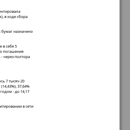
ентировала
), в ходе сбора
х бумаг назначено
 в себя 5
го погашения
- через полтора
сь 7 тысяч 20
(14,43%), 37,64%
годом - до 14,17
итировании в сети