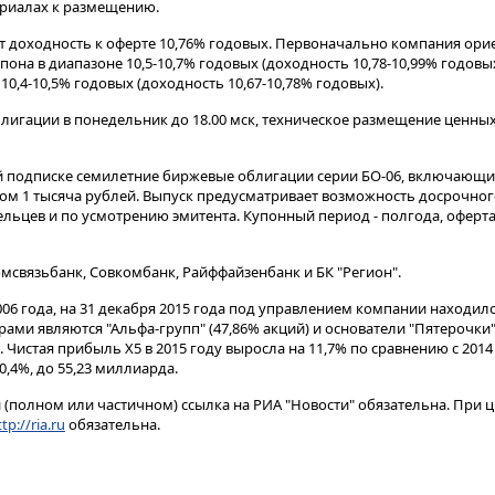
ериалах к размещению.
т доходность к оферте 10,76% годовых. Первоначально компания ори
пона в диапазоне 10,5-10,7% годовых (доходность 10,78-10,99% годовых
10,4-10,5% годовых (доходность 10,67-10,78% годовых).
блигации в понедельник до 18.00 мск, техническое размещение ценны
 подписке семилетние биржевые облигации серии БО-06, включающие
м 1 тысяча рублей. Выпуск предусматривает возможность досрочно
льцев и по усмотрению эмитента. Купонный период - полгода, оферта 
связьбанк, Совкомбанк, Райффайзенбанк и БК "Регион".
2006 года, на 31 декабря 2015 года под управлением компании находило
ми являются "Альфа-групп" (47,86% акций) и основатели "Пятерочки" 
Чистая прибыль X5 в 2015 году выросла на 11,7% по сравнению с 2014 
0,4%, до 55,23 миллиарда.
(полном или частичном) ссылка на РИА "Новости" обязательна. При ц
tp://ria.ru
обязательна.