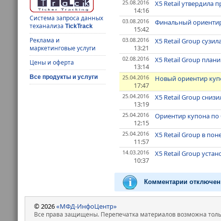
25.08.2016
X5 Retail утвердила
14:16
Система запроса данных
03.08.2016
Финальный ориентир 
теханализа
TickTrack
15:42
03.08.2016
Реклама и
X5 Retail Group сузи
13:21
маркетинговые услуги
02.08.2016
X5 Retail Group план
Цены и оферта
13:14
25.04.2016
Все продукты и услуги
Новый ориентир купо
17:47
25.04.2016
X5 Retail Group сни
13:19
25.04.2016
Ориентир купона по б
12:15
25.04.2016
X5 Retail Group в по
11:57
14.03.2016
X5 Retail Group уста
10:37
Комментарии отключен
© 2026
«МФД-ИнфоЦентр»
Все права защищены. Перепечатка материалов возможна только