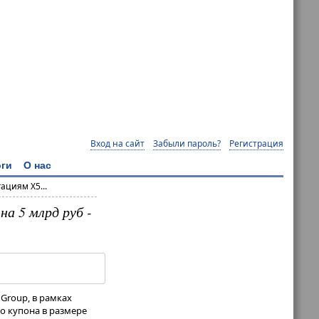
Вход на сайт
Забыли пароль?
Регистрация
ги
О нас
циям X5...
а 5 млрд руб -
Group, в рамках
о купона в размере