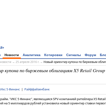
18+
и
Новости
Аналитика
Котировки
Сигналы
Форум
Бло
новости
→
25 апреля 2016 г.
→
Новый ориентир купона по биржевым облига
р купона по биржевым облигациям X5 Retail Group н
|
Икс 5 Финанс
|
Райффайзенбанк
райм. "ИКС 5 Финанс", являющаяся SPV-компанией ритейлера X5 Retail 
 на 5 миллиардов рублей установила новый ориентир ставки первог