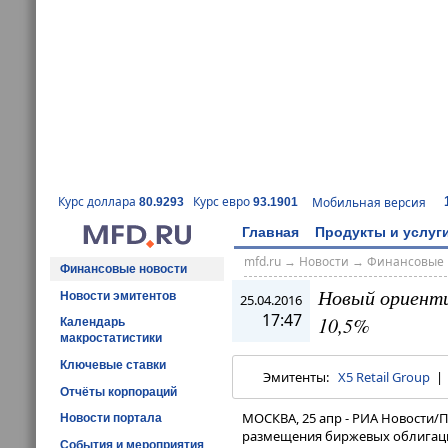
Курс доллара
Курс евро
Мобильная версия
80.9293
93.1901
Главная
Продукты и услуг
mfd.ru
→
Новости
→
Финансовые 
Финансовые новости
Новый ориенти
Новости эмитентов
25.04.2016
17:47
10,5%
Календарь
макростатистики
Ключевые ставки
Эмитенты:
X5 Retail Group
Отчёты корпораций
МОСКВА, 25 апр - РИА Новости/П
Новости портала
размещения биржевых облигаций
События и мероприятия