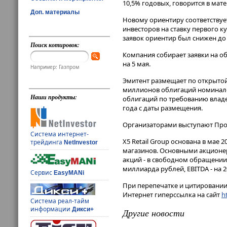
10,5% годовых, говорится в мат
Доп. материалы
Новому ориентиру соответствуе
инвесторов на ставку первого ку
заявок ориентир был снижен до 
Поиск котировок:
Компания собирает заявки на о
на 5 мая.
Например: Газпром
Эмитент размещает по открытой
миллионов облигаций номинало
Наши продукты:
облигаций по требованию владе
года с даты размещения.
Организаторами выступают Пром
Система интернет-
X5 Retail Group основана в мае 
трейдинга
NetInvestor
магазинов. Основными акционера
акций - в свободном обращении. 
миллиарда рублей, EBITDA - на 2
Сервис
EasyMANi
При перепечатке и цитировании 
Интернет гиперссылка на сайт
ht
Система реал-тайм
информации
Дикси+
Другие новости