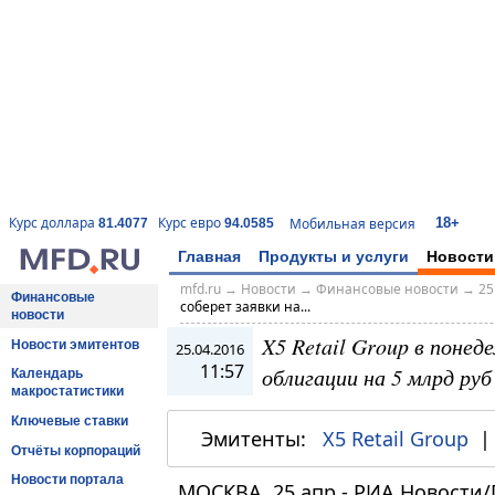
18+
Курс доллара
Курс евро
Мобильная версия
81.4077
94.0585
Главная
Продукты и услуги
Новости
mfd.ru
→
Новости
→
Финансовые новости
→
25
Финансовые
соберет заявки на...
новости
X5 Retail Group в понед
Новости эмитентов
25.04.2016
11:57
облигации на 5 млрд руб
Календарь
макростатистики
Ключевые ставки
Эмитенты:
X5 Retail Group
Отчёты корпораций
Новости портала
МОСКВА, 25 апр - РИА Новости/