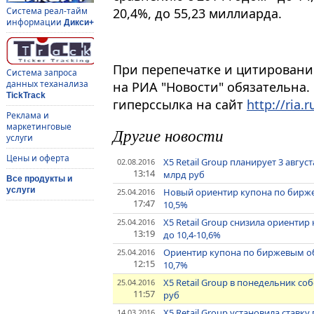
20,4%, до 55,23 миллиарда.
Система реал-тайм
информации
Дикси+
При перепечатке и цитировани
Система запроса
данных теханализа
на РИА "Новости" обязательна.
TickTrack
гиперссылка на сайт
http://ria.r
Реклама и
маркетинговые
Другие новости
услуги
Цены и оферта
X5 Retail Group планирует 3 авгу
02.08.2016
13:14
млрд руб
Все продукты и
услуги
Новый ориентир купона по биржев
25.04.2016
17:47
10,5%
X5 Retail Group снизила ориенти
25.04.2016
13:19
до 10,4-10,6%
Ориентир купона по биржевым обли
25.04.2016
12:15
10,7%
X5 Retail Group в понедельник со
25.04.2016
11:57
руб
X5 Retail Group установила ставк
14.03.2016