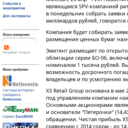
События и
являющаяся SPV-компанией рите
мероприятия
в понедельник собрать заявки
Доп. материалы
миллиардов рублей, говорится
Компания будет собирать заявки
Поиск котировок:
размещение ценных бумаг назн
Эмитент размещает по открыт
Например: Газпром
облигации серии БО-06, вклю
номиналом 1 тысяча рублей. В
Наши продукты:
возможность досрочного пога
владельцев и по усмотрению э
X5 Retail Group основана в мае 
Система интернет-
трейдинга
под управлением компании нах
NetInvestor
Основными акционерами являют
и основатели "Пятерочки" (14,4
Сервис
EasyMANi
обращении. Чистая прибыль X5 
сравнению с 2014 годом - до 14