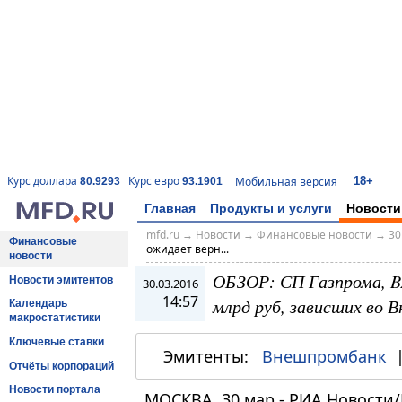
18+
Курс доллара
Курс евро
Мобильная версия
80.9293
93.1901
Главная
Продукты и услуги
Новости
mfd.ru
→
Новости
→
Финансовые новости
→
30
Финансовые
ожидает верн...
новости
ОБЗОР: СП Газпрома, B
Новости эмитентов
30.03.2016
14:57
млрд руб, зависших во 
Календарь
макростатистики
Ключевые ставки
Эмитенты:
Внешпромбанк
Отчёты корпораций
Новости портала
МОСКВА, 30 мар - РИА Новости