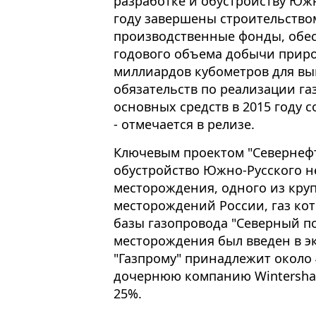
разработке и обустройству Южн
году завершены строительство
производственные фонды, об
годового объема добычи приро
миллиардов кубометров для в
обязательств по реализации га
основных средств в 2015 году с
- отмечается в релизе.
Ключевым проектом "Севернефт
обустройство Южно-Русского н
месторождения, одного из кр
месторождений России, газ кот
базы газопровода "Северный по
месторождения был введен в эк
"Газпрому" принадлежит около 
дочернюю компанию Wintershall 
25%.