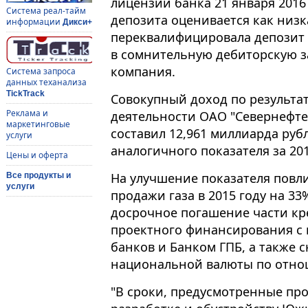
лицензии банка 21 января 2016
Система реал-тайм
депозита оценивается как низк
информации
Дикси+
переквалифицировала депозит 
в сомнительную дебиторскую з
компания.
Система запроса
данных теханализа
TickTrack
Совокупный доход по результа
Реклама и
деятельности ОАО "Севернефтег
маркетинговые
составил 12,961 миллиарда рубл
услуги
аналогичного показателя за 201
Цены и оферта
На улучшение показателя повл
Все продукты и
услуги
продажи газа в 2015 году на 33
досрочное погашение части кр
проектного финансирования с
банков и Банком ГПБ, а также
национальной валюты по отно
"В сроки, предусмотренные пр