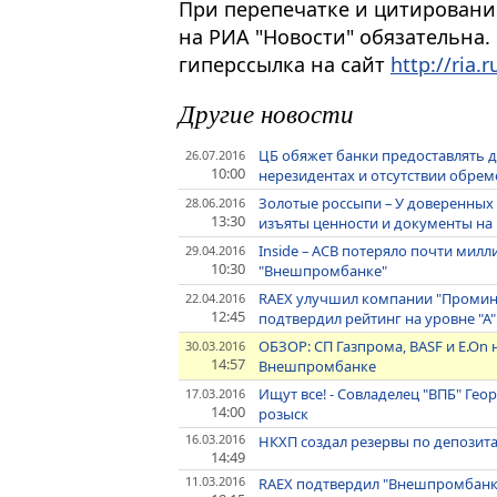
При перепечатке и цитировани
на РИА "Новости" обязательна.
гиперссылка на сайт
http://ria.r
Другие новости
ЦБ обяжет банки предоставлять д
26.07.2016
10:00
нерезидентах и отсутствии обре
Золотые россыпи – У доверенных
28.06.2016
13:30
изъяты ценности и документы н
Inside – АСВ потеряло почти мил
29.04.2016
10:30
"Внешпромбанке"
RAEX улучшил компании "Проминс
22.04.2016
12:45
подтвердил рейтинг на уровне "А"
ОБЗОР: СП Газпрома, BASF и E.On 
30.03.2016
14:57
Внешпромбанке
Ищут все! - Совладелец "ВПБ" Г
17.03.2016
14:00
розыск
16.03.2016
НКХП создал резервы по депозит
14:49
11.03.2016
RAEX подтвердил "Внешпромбанку"