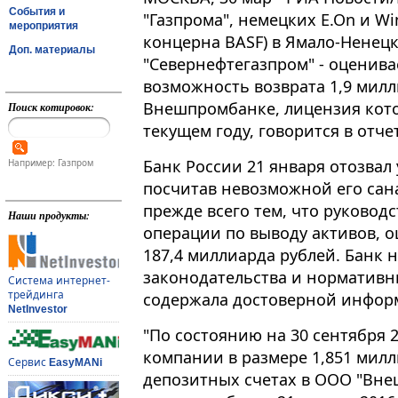
События и
"Газпрома", немецких E.On и Win
мероприятия
концерна BASF) в Ямало-Ненецк
Доп. материалы
"Севернефтегазпром" - оценив
возможность возврата 1,9 мил
Внешпромбанке, лицензия кото
Поиск котировок:
текущем году, говорится в отч
Банк России 21 января отозва
Например: Газпром
посчитав невозможной его сан
прежде всего тем, что руково
Наши продукты:
операции по выводу активов, о
187,4 миллиарда рублей. Банк 
законодательства и нормативны
Система интернет-
трейдинга
содержала достоверной информ
NetInvestor
"По состоянию на 30 сентября 
компании в размере 1,851 мил
Сервис
EasyMANi
депозитных счетах в ООО "Вне